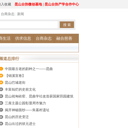
加入收藏
昆山台协微创基地
|
昆山台协产学合作中心
|
台商杂志
|
新闻
商生活
供求信息
台商杂志
融合慈善
频道总排行
中国最古老的剧种之一——昆曲
【锦溪宣卷】
昆山巴城老街
丰富灿烂的史前文化
昆山祝甸砖窑、昆曲学社改造获国家田园建筑
最高奖项
三座主题公园彰显周市魅力
揭开神秘面纱——朱墓村遗址
昆山的历史变迁
昆山出过的状元进士