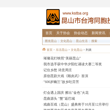
首页
关于协会
协会动态
新闻资讯
图览昆山
|
文化昆山
|
昆山生活
|
搜索
首页
>
乐活昆山
>
文化昆山
> 列表
·
璀璨花灯映照“美丽昆山”
·
我市选手获中华夕阳红诵读大赛二等奖
·
记住乡愁 诗意周庄
·
原创昆剧大戏《顾炎武》首演
·
“600岁幽兰”故乡吐芬芳
·
灯会遇上国庆 擦出“金色”火花
·
昆曲源头 “蟹”逅巴城
·
戏曲百戏（昆山）盛典将于10月至12月举行