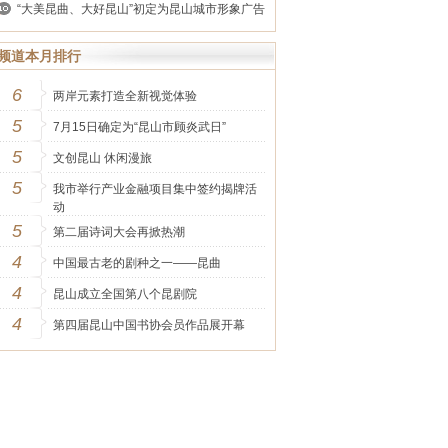
“大美昆曲、大好昆山”初定为昆山城市形象广告
语
频道本月排行
6
两岸元素打造全新视觉体验
5
7月15日确定为“昆山市顾炎武日”
5
文创昆山 休闲漫旅
5
我市举行产业金融项目集中签约揭牌活
动
5
第二届诗词大会再掀热潮
4
中国最古老的剧种之一——昆曲
4
昆山成立全国第八个昆剧院
4
第四届昆山中国书协会员作品展开幕