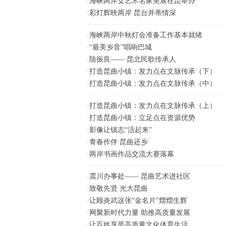
·
海峡两岸女艺术名家美展在昆举办
·
彩灯辉映两岸 昆台并蒂情深
·
海峡两岸中秋灯会准备工作基本就绪
·
“最美乡音”唱响巴城
·
陆振良—— 昆北民歌传承人
·
打造昆曲小镇：发力点在文脉传承（下）
·
打造昆曲小镇：发力点在文脉传承（中）
·
打造昆曲小镇：发力点在文脉传承（上）
·
打造昆曲小镇：立足点在资源优势
·
影像让镇志“活起来”
·
青春作伴 昆曲还乡
·
两岸书画作品交流大赛落幕
·
震川办事处—— 昆曲艺术进社区
·
致敬先贤 光大昆曲
·
让顾炎武这张“金名片”熠熠生辉
·
网聚新时代力量 助推高质量发展
·
让百姓享受高质量文化体育生活