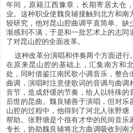
年间，原籍江西豫章，长期寄居太仓
业。这种职业使魏良辅接触到北方和南
较研究，他对昆山腔曲调平直简单、缺
渐感到不满，于是和一批艺术上的志同
了对昆山腔的全面改革。
这种改革分演唱和伴奏两个方面进行
在原来昆山腔的基础上，汇集南方和
处，同时借鉴江南民歌小调音乐，整合
曲调，演唱时注意使歌词的音调与曲调
音节，造成舒缓的节奏，给人以特殊的
后世的昆曲。魏良辅善于演唱，但对乐
山腔的过程中，他得到了河北人张野塘
帮助。张野塘是个很有才华的民间音乐
专长，协助魏良辅将北方曲调吸收到南