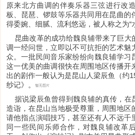
原来北方曲调的伴奏乐器三弦进行改
板、琵琶、锣鼓等乐器共同用在昆曲的
得委婉、细腻、流利悠远，被人称之为“
昆曲改革的成功给魏良辅带来了巨大
调一经问世，立即以不可抗拒的艺术魅
众。一批民间音乐家纷纷向魏良辅学习
这一优美的曲调很快在周围地区传播开
出的剧作一般认为是昆山人梁辰鱼（约152
纱记》。
据说梁辰鱼曾得到魏良辅的真传，在
造诣，在昆山当地极受尊重，周围地区
请他指点演唱技巧，甚至还有人不远千
同一些民间乐师合作，对魏良辅改革