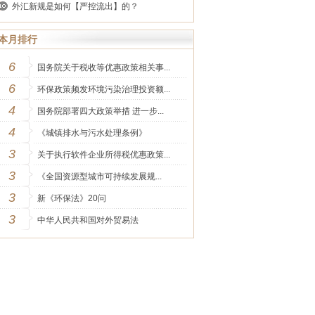
外汇新规是如何【严控流出】的？
本月排行
6
国务院关于税收等优惠政策相关事...
6
环保政策频发环境污染治理投资额...
4
国务院部署四大政策举措 进一步...
4
《城镇排水与污水处理条例》
3
关于执行软件企业所得税优惠政策...
3
《全国资源型城市可持续发展规...
3
新《环保法》20问
3
中华人民共和国对外贸易法