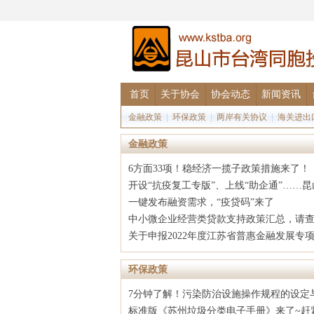
首页
关于协会
协会动态
新闻资讯
金融政策
|
环保政策
|
两岸有关协议
|
海关进出
金融政策
6方面33项！稳经济一揽子政策措施来了！
开设“抗疫复工专版”、上线“助企通”……昆
一键发布融资需求，“疫贷码”来了
中小微企业经营类贷款支持政策汇总，请
关于申报2022年度江苏省普惠金融发展专
环保政策
7分钟了解！污染防治设施操作规程的设定
标准版《苏州垃圾分类电子手册》来了~赶