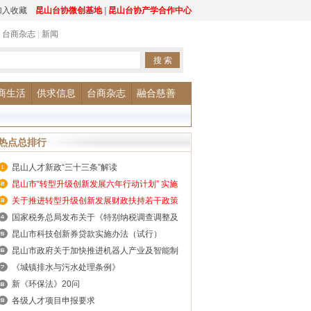
加入收藏
昆山台协微创基地
|
昆山台协产学合作中心
|
台商杂志
|
新闻
商生活
供求信息
台商杂志
融合慈善
热点总排行
昆山人才新政“三十三条”解读
昆山市“转型升级创新发展六年行动计划” 实施
意见（2015-2020年）
关于推进转型升级创新发展财政扶持若干政策
国家税务总局发布关于《特别纳税调查调整及
相互协商程序管理办法》
昆山市科技创新券贷款实施办法（试行）
昆山市政府关于加快推进机器人产业及智能制
造发展的实施意见
《城镇排水与污水处理条例》
新《环保法》20问
各级人才项目申报要求