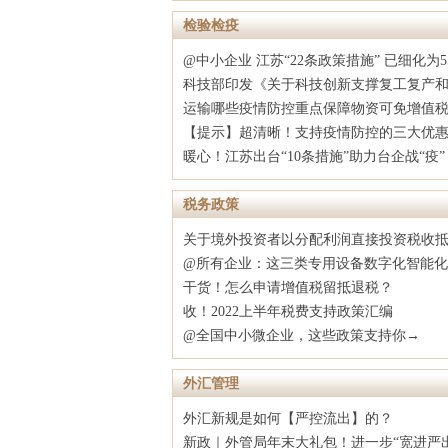
检验检疫
@中小企业 江苏“22条政策措施” 已细化为
科技部印发《关于科技创新支撑复工复产
运输哪些疫情防控重点保障物资可免增值
【提示】超清晰！支持疫情防控的三大优惠
暖心！江苏出台“10条措施”助力台企战“疫”
税务政策
关于境外投资者以分配利润直接投资税收
@所有企业：这三类专用设备数字化智能
干货！怎么申请增值税留抵退税？
收！2022上半年税费支持政策汇编
@全国中小微企业，这些政策支持你→
外汇管理
外汇新规是如何【严控流出】的？
新政｜外管局年末大礼包！进一步“宽进严