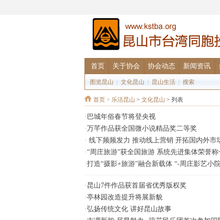
首页
关于协会
协会动态
新闻资讯
图览昆山
|
文化昆山
|
昆山生活
|
搜索
首页
>
乐活昆山
>
文化昆山
> 列表
·
巴城年俗春节将登央视
·
万芊作品获全国微小说精品奖二等奖
·
线下频频发力 推动线上营销 开拓国内外市
·
“周庄旅游”获全国旅游 系统先进集体荣誉称
·
打造“摄影+旅游”融合新载体 “-周庄影艺小
·
昆山7件作品获首届省优秀版权奖
·
亭林园改造提升将展新貌
·
弘扬传统文化 讲好昆山故事