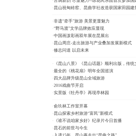
·
古调新韵 尽显魅力--琼花民乐团首次参加
·
昆山祝甸砖窑、昆曲学社改造获国家田园建
·
非遗“牵手”旅游 美景更显魅力
·
“野马渡”文学品牌效应显现
·
中国画泼彩画双年展在昆展出
·
昆山周庄-走出旅游与产业叠加发展新模式
·
修志问道 以启未来
·
《昆山八景》《昆山话题》顺利出版，传统
·
最全的《桃花扇》明年全国巡演
·
四大品牌升级昆山全域旅游
·
2016戏曲节开启
·
实景版《牡丹亭》再现亭林园
·
俞玖林工作室开幕
·
昆山探索乡村旅游“富民”新模式
·
《谁不说咱家乡好》纪录片今日首播
·
昆石的前世与今生
·
入遗15年，昆山再走出“昆曲之路”