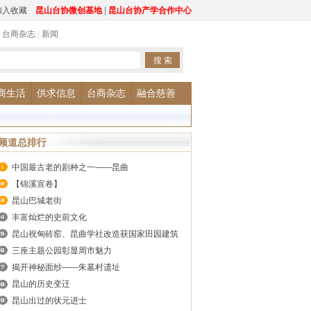
加入收藏
昆山台协微创基地
|
昆山台协产学合作中心
|
台商杂志
|
新闻
商生活
供求信息
台商杂志
融合慈善
频道总排行
中国最古老的剧种之一——昆曲
【锦溪宣卷】
昆山巴城老街
丰富灿烂的史前文化
昆山祝甸砖窑、昆曲学社改造获国家田园建筑
最高奖项
三座主题公园彰显周市魅力
揭开神秘面纱——朱墓村遗址
昆山的历史变迁
昆山出过的状元进士