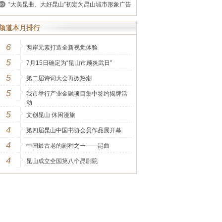
“大美昆曲、大好昆山”初定为昆山城市形象广告
语
频道本月排行
6
两岸元素打造全新视觉体验
5
7月15日确定为“昆山市顾炎武日”
5
第二届诗词大会再掀热潮
5
我市举行产业金融项目集中签约揭牌活
动
5
文创昆山 休闲漫旅
4
第四届昆山中国书协会员作品展开幕
4
中国最古老的剧种之一——昆曲
4
昆山成立全国第八个昆剧院