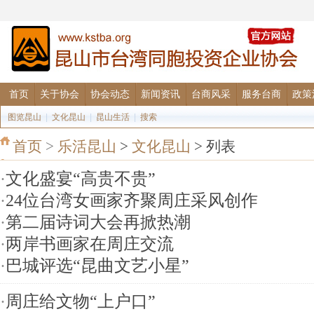
首页
关于协会
协会动态
新闻资讯
台商风采
服务台商
政策
图览昆山
|
文化昆山
|
昆山生活
|
搜索
首页
>
乐活昆山
>
文化昆山
> 列表
·
文化盛宴“高贵不贵”
·
24位台湾女画家齐聚周庄采风创作
·
第二届诗词大会再掀热潮
·
两岸书画家在周庄交流
·
巴城评选“昆曲文艺小星”
·
周庄给文物“上户口”