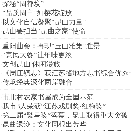
·
探秘“周都坟”
·
“品质周市”如樱花绽放
·
以文化自信凝聚“昆山力量”
·
昆山要担当“昆曲之家”使命
·
重阳曲会：再现“玉山雅集”胜景
·
“惠民大餐”让年味更浓
·
文创昆山 休闲漫旅
·
《周庄镇志》获江苏省地方志书综合优秀
·
传承经典深化两岸融合
·
市北村农家书屋成为全国示范
·
我市3人荣获“江苏戏剧奖·红梅奖”
·
第二届“繁星奖”落幕，昆山取得重大突破
·
昆曲遗迹：文化同根出芳华