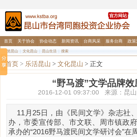
首页
关于协会
协会动态
新闻资讯
台商风采
服务台商
政策
图览昆山
|
文化昆山
|
昆山生活
|
搜索
首页
>
乐活昆山
>
文化昆山
> 正文
“野马渡”文学品牌效
2016-12-01 09:37:00 来源
11月25日，由《民间文学》杂志社
办，市委宣传部、市文联、周市镇政
承办的“2016野马渡民间文学研讨会”在