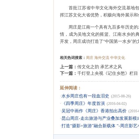
首批江苏省中华文化海外交流基地包
挥江苏文化大省优势，积极向海外展示和
周庄是江南一个具有九百多年历史的
情，成为吴地文化的摇篮、江南水乡的典
开发，周庄成功打造了“中国第一水乡”的
相关热词搜索：
周庄
海外交流
中华文化
上一篇：
传文化之韵 承艺术之风
下一篇：
千灯登上央视《记住乡愁》栏目
延伸阅读：
·
水乡周庄也有一段血泪史
(2015-08-26)
·
《四季周庄》年度首演
(2016-04-02)
·
吴冠中画作《周庄》香港拍出高价
(2016-
·
昆山周庄-走出旅游与产业叠加发展新模
·
打造“摄影+旅游”融合新载体 “-周庄影