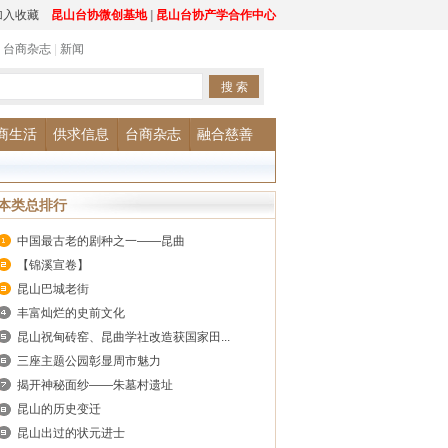
加入收藏
昆山台协微创基地
|
昆山台协产学合作中心
|
台商杂志
|
新闻
商生活
供求信息
台商杂志
融合慈善
本类总排行
中国最古老的剧种之一——昆曲
【锦溪宣卷】
昆山巴城老街
丰富灿烂的史前文化
昆山祝甸砖窑、昆曲学社改造获国家田...
三座主题公园彰显周市魅力
揭开神秘面纱——朱墓村遗址
昆山的历史变迁
昆山出过的状元进士