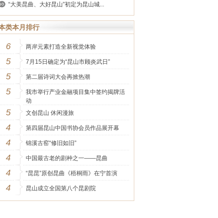
“大美昆曲、大好昆山”初定为昆山城...
本类本月排行
6
两岸元素打造全新视觉体验
5
7月15日确定为“昆山市顾炎武日”
5
第二届诗词大会再掀热潮
5
我市举行产业金融项目集中签约揭牌活
动
5
文创昆山 休闲漫旅
4
第四届昆山中国书协会员作品展开幕
4
锦溪古窑“修旧如旧”
4
中国最古老的剧种之一——昆曲
4
“昆昆”原创昆曲《梧桐雨》在宁首演
4
昆山成立全国第八个昆剧院