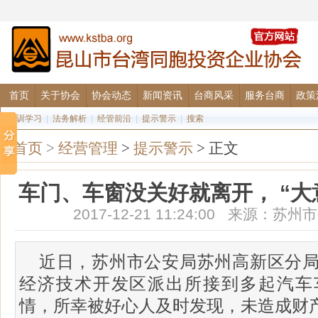
首页
关于协会
协会动态
新闻资讯
台商风采
服务台商
政策
培训学习
|
法务解析
|
经管前沿
|
提示警示
|
搜索
首页
>
经营管理
>
提示警示
> 正文
车门、车窗没关好就离开， “大
2017-12-21 11:24:00 来源：
近日，苏州市公安局苏州高新区分
经济技术开发区派出所接到多起汽车
情，所幸被好心人及时发现，未造成财