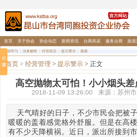
首页
关于协会
协会动态
新闻资讯
台商风采
服务台商
政策
培训学习
|
法务解析
|
经管前沿
|
提示警示
|
搜索
首页
>
经营管理
>
提示警示
> 正文
高空抛物太可怕！小小烟头差
2018-11-09 13:26:00 来源：
天气晴好的日子，不少市民会把被
暖暖的盖着感觉格外舒服。但是在高
有不少天降横祸。近日，派出所接到