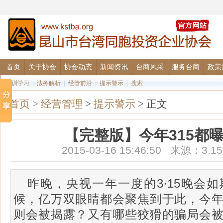
首页
关于协会
协会动态
新闻资讯
台商风采
服务台商
政策
培训学习
|
法务解析
|
经管前沿
|
提示警示
|
搜索
首页
>
经营管理
>
提示警示
> 正文
【完整版】今年315都
2015-03-16 15:46:50 来源：
昨晚，央视一年一度的3·15晚会
候，亿万双眼睛都会聚焦到于此，今
则会被揭露？又有哪些狡猾的骗局会