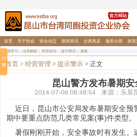
首页
关于协会
协会动态
新闻资讯
台商风采
服务台商
政策
培训学习
|
法务解析
|
经管前沿
|
提示警示
|
搜索
首页
>
经营管理
>
提示警示
> 正文
昆山警方发布暑期安
2014-07-08 08:48:54 来源
近日，昆山市公安局发布暑期安全预
期中要重点防范几类常见案(事)件类型。
暑假刚刚开始，安全事故时有发生。