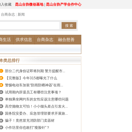
加入收藏
昆山台协微创基地
|
昆山台协产学合作中心
|
台商杂志
|
新闻
商生活
供求信息
台商杂志
融合慈善
本类总排行
部分二代身份证即将到期 警方提醒市...
【完整版】今年315都曝光了什么
警惕电动车加装“防雨防晒神器”在雨...
试用期内辞退员工有哪些注意事项？
单独乘坐网约车的女性应该注意哪些问题
高空抛物太可怕！小小烟头差点引发火...
国务院安委办、应急管理部要求开展旅...
骗子！竟然冒充消防部门卖器材
小作坊里你也敢打“瘦脸针”？