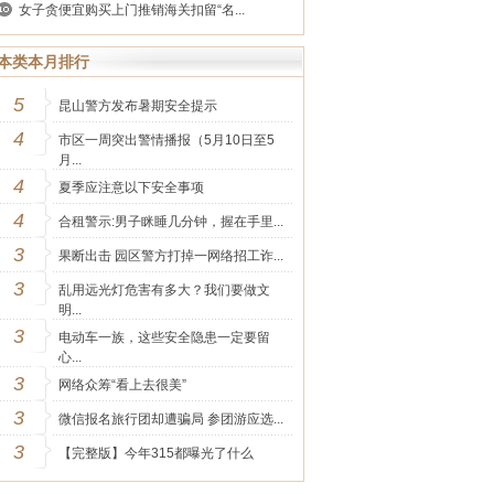
女子贪便宜购买上门推销海关扣留“名...
本类本月排行
5
昆山警方发布暑期安全提示
4
市区一周突出警情播报（5月10日至5
月...
4
夏季应注意以下安全事项
4
合租警示:男子眯睡几分钟，握在手里...
3
果断出击 园区警方打掉一网络招工诈...
3
乱用远光灯危害有多大？我们要做文
明...
3
电动车一族，这些安全隐患一定要留
心...
3
网络众筹“看上去很美”
3
微信报名旅行团却遭骗局 参团游应选...
3
【完整版】今年315都曝光了什么