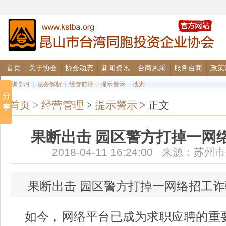
首页
关于协会
协会动态
新闻资讯
台商风采
服务台商
政策
培训学习
|
法务解析
|
经管前沿
|
提示警示
|
搜索
首页
>
经营管理
>
提示警示
> 正文
果断出击 园区警方打掉一网
2018-04-11 16:24:00 来源：
果断出击 园区警方打掉一网络招工
如今，网络平台已成为求职应聘的重