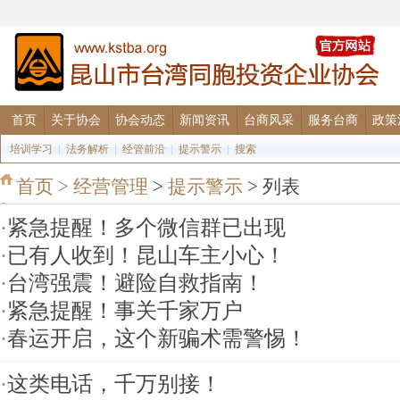
首页
关于协会
协会动态
新闻资讯
台商风采
服务台商
政策
培训学习
|
法务解析
|
经管前沿
|
提示警示
|
搜索
首页
>
经营管理
>
提示警示
> 列表
·
紧急提醒！多个微信群已出现
·
已有人收到！昆山车主小心！
·
台湾强震！避险自救指南！
·
紧急提醒！事关千家万户
·
春运开启，这个新骗术需警惕！
·
这类电话，千万别接！