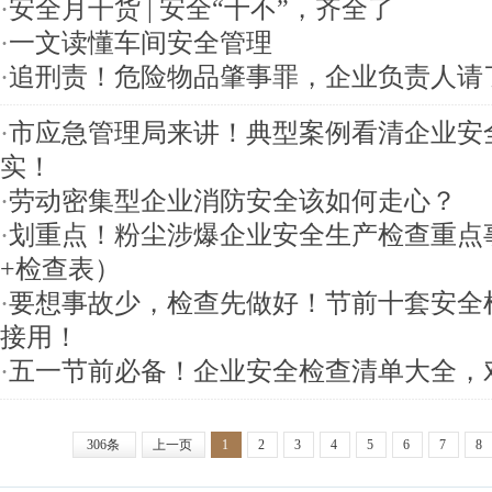
·
安全月干货 | 安全“十不”，齐全了
·
一文读懂车间安全管理
·
追刑责！危险物品肇事罪，企业负责人请
·
市应急管理局来讲！典型案例看清企业安
实！
·
​劳动密集型企业消防安全该如何走心？
·
划重点！粉尘涉爆企业安全生产检查重点
+检查表）
·
要想事故少，检查先做好！节前十套安全
接用！
·
五一节前必备！企业安全检查清单大全，
306条
上一页
1
2
3
4
5
6
7
8