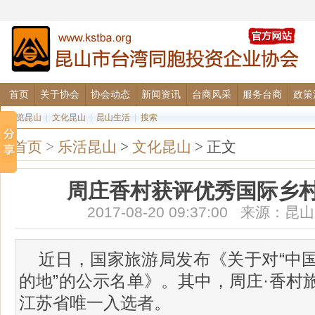
首页
关于协会
协会动态
新闻资讯
台商风采
服务台商
政策
图览昆山
|
文化昆山
|
昆山生活
|
搜索
首页
>
乐活昆山
>
文化昆山
> 正文
周庄香村获评优秀国际乡
2017-08-20 09:37:00 来源
近日，国家旅游局发布《关于对“中
的地”的公示名单》。其中，周庄·香村
江苏省唯一入选者。