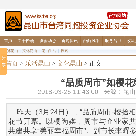
首页
关于协会
协会动态
新闻资讯
台商风采
服务台商
政策
图览昆山
|
文化昆山
|
昆山生活
|
搜索
首页
>
乐活昆山
>
文化昆山
> 正文
“品质周市”如樱花
2018-03-25 11:43:00 来源
昨天（3月24日），“品质周市·樱拾
花节开幕。以樱为媒，周市与企业家
共建共享“美丽幸福周市”。副市长李晖