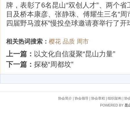
牌，表彰了6名昆山“双创人才”、两个
目及桥本康彦、张静珠、傅耀生三名“周市
四届野马渡杯”慢投垒球邀请赛举行了开
相关热词搜索：
樱花
品质
周市
上一篇：
以文化自信凝聚“昆山力量”
下一篇：
探秘“周都坟”
协会简介
|
协会领导
|
协会章程
|
组织架构
|
协
POWERED BY
昆