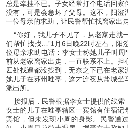
总是牵挂不已。子女经常打个电话回家
没有，可是会急坏了父母。这不，阳澄
一位母亲的求助，让民警帮忙找离家出
“你好，我儿子不见了，从老家走就
们帮忙找找…”1月6日晚22时左右，
位母亲求助电话：李女士称她儿子叫周*
前从老家离家出走，一直联系不上。担
四处找遍都没找到，无奈之下已在老家
她儿子在苏州唯亭，这才连夜从盐城坐
派出所。
接报后，民警根据李女士提供的线索
女士的儿子在唯亭辖区一宾馆有住宿记
宾馆，但未发现小周的身影。民警通
知，小周目前尚未退房。据李女士称她