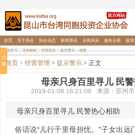
首页
关于协会
协会动态
新闻资讯
台商风采
服务台商
政策
培训学习
|
法务解析
|
经管前沿
|
提示警示
|
搜索
首页
>
经营管理
>
提示警示
> 正文
母亲只身百里寻儿 民
2019-01-08 16:21:00 来源：
母亲只身百里寻儿 民警热心相助
俗话说“儿行千里母担忧。”子女出远