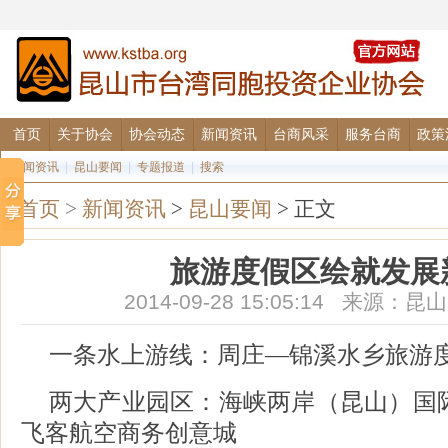
首页
关于协会
协会动态
新闻资讯
台商风采
服务台商
政策
要闻资讯
|
昆山要闻
|
专题报道
|
搜索
首页
>
新闻资讯
>
昆山要闻
> 正文
旅游度假区绘就发展
2014-09-28 15:05:14 来源
一条水上游线：周庄—锦溪水乡旅游
两大产业园区：海峡两岸（昆山）国
飞客航空商务创意城