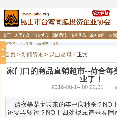
首页
关于协会
协会动态
新闻资讯
台商风采
服务台商
政策
要闻资讯
|
昆山要闻
|
专题报道
|
搜索
首页
>
新闻资讯
>
昆山要闻
> 正文
家门口的商品直销超市--荷合
业了！
2016-08-14 00:22:3
熬夜等某宝某东的年中庆秒杀？NO
还要弄转运？NO！四处找靠谱基友闺