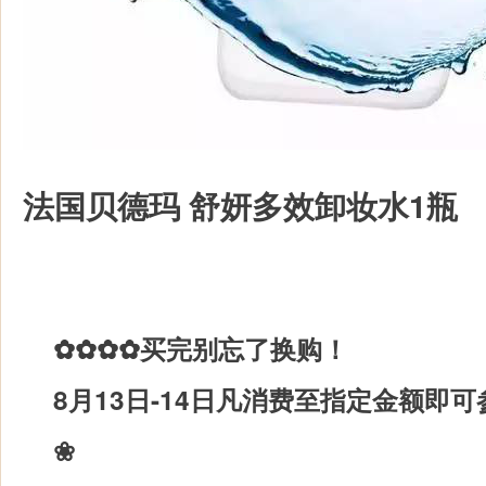
法国贝德玛 舒妍多效卸妆水1瓶
✿✿✿✿买完别忘了换购！
8月13日-14日凡消费至指定金额即
❀