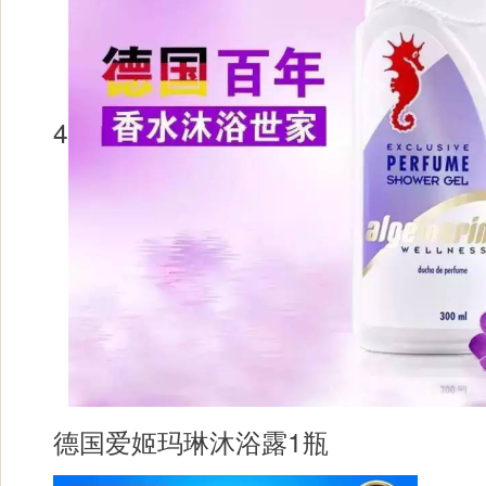
4
德国爱姬玛琳沐浴露1瓶