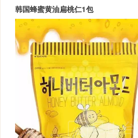
韩国蜂蜜黄油扁桃仁1包