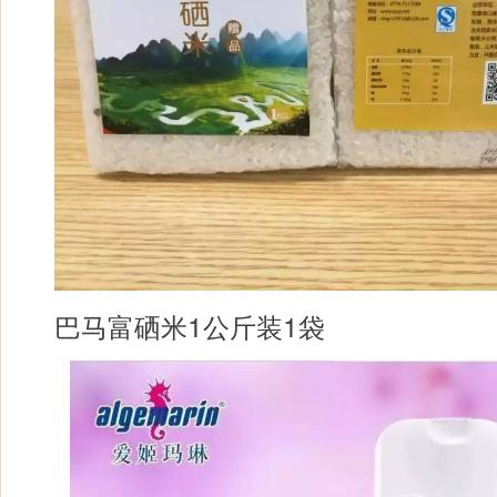
巴马富硒米1公斤装1袋