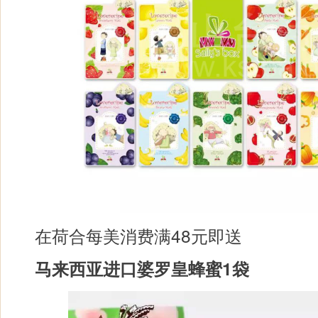
在荷合每美消费满48元即送
马来西亚进口婆罗皇蜂蜜1袋