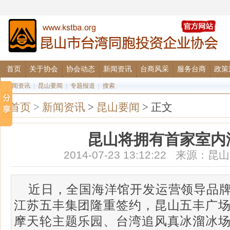
首页
关于协会
协会动态
新闻资讯
台商风采
服务台商
政策
要闻资讯
|
昆山要闻
|
专题报道
|
搜索
首页
>
新闻资讯
>
昆山要闻
> 正文
昆山将拥有首家室内
2014-07-23 13:12:22 来源
近日，全国海洋馆开发运营领导品
江苏五丰集团隆重签约，昆山五丰广
摩天轮主题乐园、台湾追风真冰溜冰