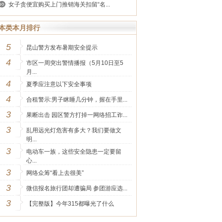
女子贪便宜购买上门推销海关扣留“名...
本类本月排行
5
昆山警方发布暑期安全提示
4
市区一周突出警情播报（5月10日至5
月...
4
夏季应注意以下安全事项
4
合租警示:男子眯睡几分钟，握在手里...
3
果断出击 园区警方打掉一网络招工诈...
3
乱用远光灯危害有多大？我们要做文
明...
3
电动车一族，这些安全隐患一定要留
心...
3
网络众筹“看上去很美”
3
微信报名旅行团却遭骗局 参团游应选...
3
【完整版】今年315都曝光了什么