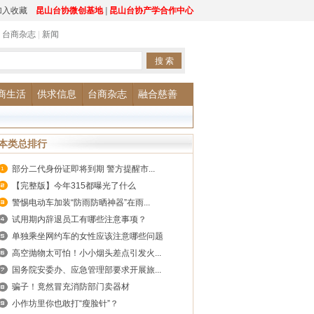
加入收藏
昆山台协微创基地
|
昆山台协产学合作中心
|
台商杂志
|
新闻
商生活
供求信息
台商杂志
融合慈善
本类总排行
部分二代身份证即将到期 警方提醒市...
【完整版】今年315都曝光了什么
警惕电动车加装“防雨防晒神器”在雨...
试用期内辞退员工有哪些注意事项？
单独乘坐网约车的女性应该注意哪些问题
高空抛物太可怕！小小烟头差点引发火...
国务院安委办、应急管理部要求开展旅...
骗子！竟然冒充消防部门卖器材
小作坊里你也敢打“瘦脸针”？