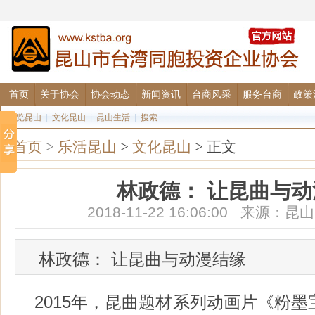
首页
关于协会
协会动态
新闻资讯
台商风采
服务台商
政策
图览昆山
|
文化昆山
|
昆山生活
|
搜索
首页
>
乐活昆山
>
文化昆山
> 正文
林政德： 让昆曲与
2018-11-22 16:06:00 来源
林政德： 让昆曲与动漫结缘
2015年，昆曲题材系列动画片《粉