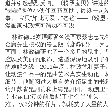
道并引起强烈反响。《粉墨宝贝》讲述的是
“墨墨”两位小伙伴互帮互助，最终一起
事。“宝贝”如此可爱，“爸爸”——《粉
漫画家林政德可谓功不可没。
林政德18岁拜师著名漫画家蔡志忠先生
金庸先生授权的漫画版《鹿鼎记》，为
画面，林政德研究了一个多月的昆曲。
腔以及美丽的服饰、造型深深地吸引了
的难解之缘。2011年底，林政德和妻
让动漫作品中的昆曲艺术真实生动化，
细节，他翻阅过大量有关介绍昆曲的书
访江苏省昆剧院和上海昆剧团。“动漫里
专业昆曲演员前后配了七个半钟头。
难，“仅3分钟的样片，就耗费了大量的人