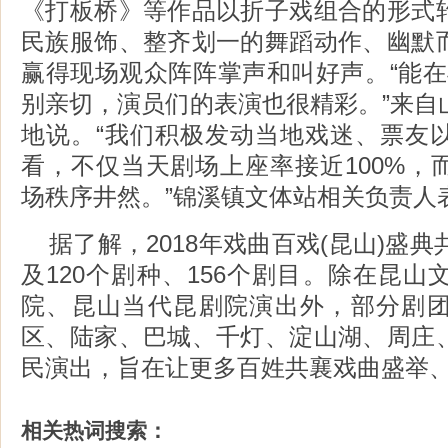
《打板桥》等作品以折子戏组合的形式
民族服饰、整齐划一的舞蹈动作、幽默
赢得现场观众阵阵掌声和叫好声。“能在
别亲切，演员们的表演也很精彩。”来自
地说。“我们积极发动当地戏迷、票友
看，不仅当天剧场上座率接近100%，
场秩序井然。”锦溪镇文体站相关负责人
据了解，2018年戏曲百戏(昆山)盛典
及120个剧种、156个剧目。除在昆
院、昆山当代昆剧院演出外，部分剧
区、陆家、巴城、千灯、淀山湖、周庄
民演出，旨在让更多百姓共襄戏曲盛举
相关热词搜索：