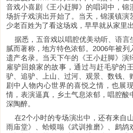
音戏小喜剧《王小赶脚》的唱词中，锦
场折子戏演出开始了。当天，锦溪镇演
少老百姓为了看这场戏，早早就从家里
据悉，五音戏以唱腔优美动听、语言
腻而著称，地方特色浓郁。2006年被
遗产名录。当天下午的《王小赶脚》演
雇驴回娘家的故事，通过与赶毛驴的
驴、追驴、上山、过河、观景、数钱、
剧中人物内心世界的喜悦之情，也展
情，表演逼真，乡土气息浓郁，唱腔酸
深陶醉。
在2个小时的专场演出中，还有来自山
雨庙堂》、蛤蟆嗡《武训推磨》、鹧鸪