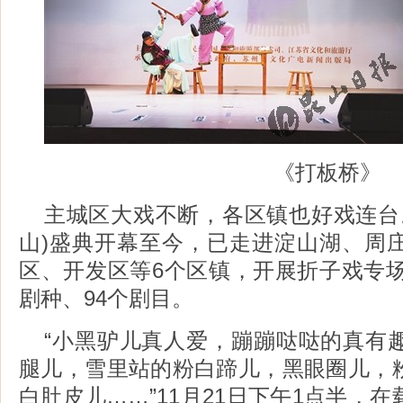
《打板桥》
主城区大戏不断，各区镇也好戏连台。
山)盛典开幕至今，已走进淀山湖、周
区、开发区等6个区镇，开展折子戏专场
剧种、94个剧目。
“小黑驴儿真人爱，蹦蹦哒哒的真有
腿儿，雪里站的粉白蹄儿，黑眼圈儿，
白肚皮儿……”11月21日下午1点半，