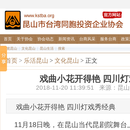
首页
关于协会
协会动态
新闻资讯
台商风采
服务台商
政策
图览昆山
|
文化昆山
|
昆山生活
|
搜索
首页
>
乐活昆山
>
文化昆山
> 正文
戏曲小花开得艳 四川
2018-11-20 11:39:51 来源
戏曲小花开得艳 四川灯戏秀经典
11月18日晚，在昆山当代昆剧院舞