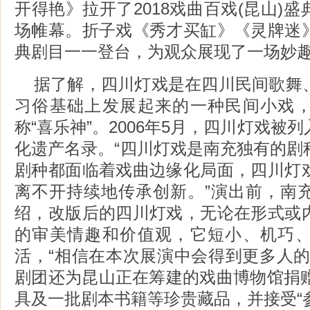
开得艳》拉开了2018戏曲百戏(昆山)
场帷幕。折子戏《秀才买缸》《灵牌迷
典剧目一一登台，为观众展现了一场妙
据了解，四川灯戏是在四川民间歌舞
习俗基础上发展起来的一种民间小戏
称“喜乐神”。2006年5月，四川灯戏被
化遗产名录。“四川灯戏是南充独有的剧
剧种都面临着戏曲边缘化局面，四川灯
离不开持续地传承创新。”演出前，南
绍，改版后的四川灯戏，无论在形式或
的审美情趣和价值观，它短小、机巧
活，“相信在本次展演中会得到更多人的
剧团还为昆山正在筹建的戏曲博物馆捐赠
具及一批剧本书籍等珍贵藏品，并接受“