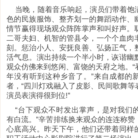
当晚，随着音乐响起，演员们带着饱
色的民族服饰、整齐划一的舞蹈动作、
情节赢得现场观众阵阵掌声和叫好声。
二哥夫妇、机智的管县令，一个个血肉
刻。惩治小人、安抚良善、弘扬正气，
活气息。演出持续一个半小时，诙谐幽
观众仿佛来到悠闲、富饶的天府之地。“
年没有听到这种乡音了。”来自成都的
者，“四川灯戏融入了皮影、民间歌舞等
演员表演得很到位!”
“台下观众不时发出掌声，是对我们
有白流。”辛苦排练换来观众的连连称赞
心底高兴。昨天下午，他们还带着同样