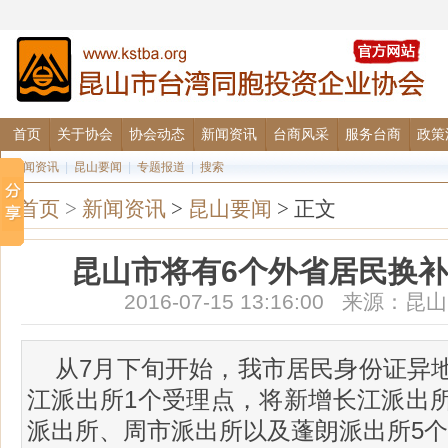
首页
关于协会
协会动态
新闻资讯
台商风采
服务台商
政策
要闻资讯
|
昆山要闻
|
专题报道
|
搜索
首页
>
新闻资讯
>
昆山要闻
> 正文
昆山市将有6个外省居民换
2016-07-15 13:16:00 来源
从7月下旬开始，我市居民身份证异
江派出所1个受理点，将新增长江派出
派出所、周市派出所以及蓬朗派出所5