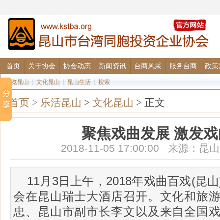
首页
关于协会
协会动态
新闻资讯
台商风采
服务台商
政策
图览昆山
|
文化昆山
|
昆山生活
|
搜索
首页
>
乐活昆山
>
文化昆山
> 正文
聚焦戏曲发展 激发
2018-11-05 17:00:00 来源
11月3日上午，2018年戏曲百戏(昆
会在昆山瑞士大酒店召开。文化和旅
忠、昆山市副市长李文以及来自全国