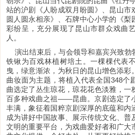
朝宗》、昆山当代昆剧院的昆曲《牡丹亭
站的沪剧《人盼成双月盼圆》、昆山市
圆人圆永相亲》、石牌中心小学的《梨
彩纷呈，充分展现了昆山市群众戏曲
人。
演出结束后，与会领导和嘉宾兴致勃
铁锹为百戏林植树培土。一棵棵代表
曳，绿意渐浓，为秋日的昆山增色添彩
曲妆面为主题，将植入代表全国348个
曲选定了丛生琼花，琼花花色淡雅，一
百多种戏曲之祖——昆曲。京剧选定了
丰满，象征着国粹京剧深厚的底蕴和内
成为讲好中国故事、展示传统文化、普
文明的重要平台，为戏曲爱好者和广大