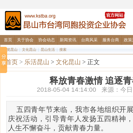
首页
关于协会
协会动态
新闻资讯
台商风采
服务台商
政策
图览昆山
|
文化昆山
|
昆山生活
|
搜索
首页
>
乐活昆山
>
文化昆山
> 正文
释放青春激情 追逐
2018-05-04 14:14:00 来源
五四青年节来临，我市各地组织开
庆祝活动，引导青年人发扬五四精神
人生不懈奋斗，贡献青春力量。