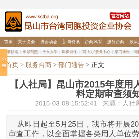
首页
关于协会
协会动态
新闻资讯
台商风采
服务台商
政策
办事指南
|
申领驾照
|
子女入学
|
医保健保
|
"马上办"服务中心
|
部门通告
|
球
首页
>
服务台商
>
部门通告
> 正文
【人社局】昆山市2015年度用
料定期审查须
2015-03-08 15:52:41 来源
从即日起至5月25日，我市将开展2
审查工作，以全面掌握各类用人单位