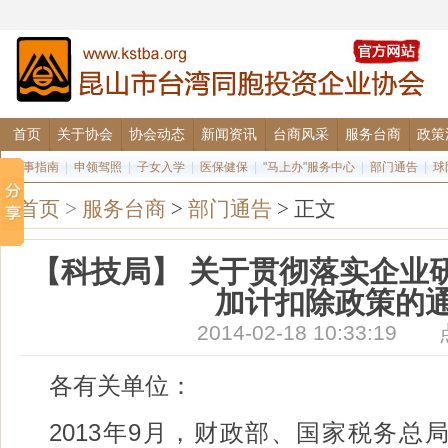
首页
关于协会
协会动态
新闻资讯
台商风采
服务台商
政策
办事指南
|
申领驾照
|
子女入学
|
医保健保
|
"马上办"服务中心
|
部门通告
|
球
首页
>
服务台商
>
部门通告
> 正文
【科技局】 关于贯彻落实企业
加计扣除政策的
2014-02-18 10:33:1
各有关单位：
2013年9月，财政部、国家税务总