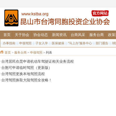
首页
关于协会
协会动态
新闻资讯
台商风采
服务台商
政策
办事指南
|
申领驾照
|
子女入学
|
医保健保
|
"马上办"服务中心
|
部门通告
|
球
首页
>
服务台商
>
申领驾照
> 列表
·
台湾居民在昆申请机动车驾驶证相关业务流程
·
台胞可申请临时驾照（更新版）
·
台湾驾照更换本地驾照流程
·
台湾驾照换取大陆驾照全攻略！