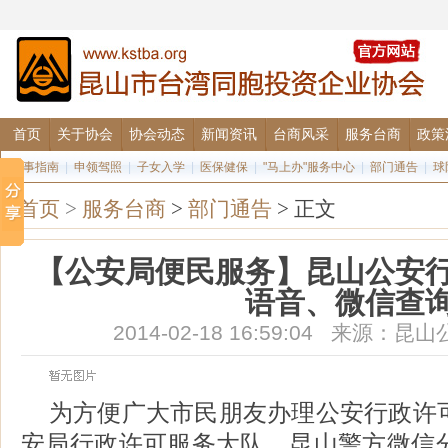
首页
关于协会
协会动态
新闻资讯
台商风采
服务台商
政策
办事指南
|
申领驾照
|
子女入学
|
医保健保
|
"马上办"服务中心
|
部门通告
|
球
首页
>
服务台商
>
部门通告
> 正文
【公安局便民服务】昆山公安
语音、微信查
2014-02-18 16:59:04 来源
为方便广大市民朋友办理公安行政许
安局行政许可服务大队、昆山警方微信