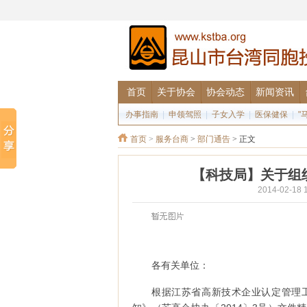
首页
关于协会
协会动态
新闻资讯
办事指南
|
申领驾照
|
子女入学
|
医保健保
|
"
首页
>
服务台商
>
部门通告
> 正文
【科技局】关于组织
2014-02-
各有关单位：
根据江苏省高新技术企业认定管理工