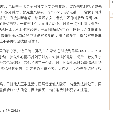
95”来电，电话中一名男子问其要不要办理贷款。突然来电打扰了曾先
0多分钟后，曾先生又接到一个“0851开头”电话，一名女子向其
完，曾先生直接挂断电话。结果没多久，曾先生不停地收到号码136、
国各地的推销电话。一直至中午，在将近两个小时多一点的时间，曾先生
声就挂掉，根本接不起来，严重影响他的工作。怀疑是之前推销办
。曾先生表示自己的电话是实名制的，用了很多年，换号实在是麻
止不要再打骚扰他电话了。
烦心事。近日晚，孙先生在家休息时接到号码“0512-629*”来
吵醒，孙先生心情不好凶了对方几句就挂掉电话。随后，孙先生手
台短信验证码，短信持续了一个多小时，孙先生本以为事情就此结
到类似骚扰短信，对方依然不依不饶。无奈之下，孙先生选择了报
码，干扰他人正常生活，已属侵犯他人隐私，将受到法律处罚。同
意保管好个人信息，网上购买，出门消费时都要多加注意。
至4月25日）