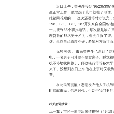
近日上午，曾先生接到“952353
生正常工作，他埋怨了几句就挂了电话。1
推销同花顺的......这次还没等对方说
198、171、170、187开头来自全
一共接到65个骚扰电话，每次都是响几
理贷款的那名男子所为，曾先生报了警
烦。虽然自己态度不好，希望对方适可而
无独有偶， 市民曾先生也遇到了这样的
电，一名男子问其要不要卖房子。睡觉被
机不停地收到趣步、邮政银行等等各大平
束了。没想到次日上午他在上班时又收
警。
在此民警提醒：恶意发布他人手机号
时提醒市民，信息时代，生活中我们要注
相关热词搜索：
上一篇：
市区一周突出警情播报（4月19日