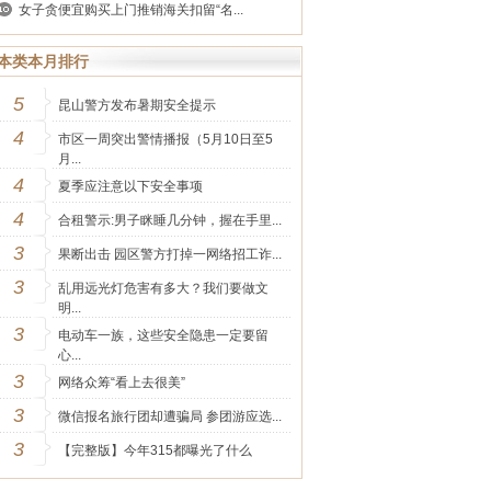
女子贪便宜购买上门推销海关扣留“名...
本类本月排行
5
昆山警方发布暑期安全提示
4
市区一周突出警情播报（5月10日至5
月...
4
夏季应注意以下安全事项
4
合租警示:男子眯睡几分钟，握在手里...
3
果断出击 园区警方打掉一网络招工诈...
3
乱用远光灯危害有多大？我们要做文
明...
3
电动车一族，这些安全隐患一定要留
心...
3
网络众筹“看上去很美”
3
微信报名旅行团却遭骗局 参团游应选...
3
【完整版】今年315都曝光了什么