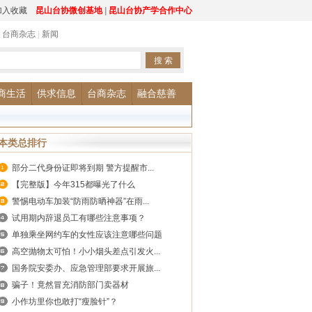
加入收藏
昆山台协微创基地
|
昆山台协产学合作中心
|
台商杂志
|
新闻
商生活
供求信息
台商杂志
融合慈善
本类总排行
部分二代身份证即将到期 警方提醒市...
【完整版】今年315都曝光了什么
警惕电动车加装“防雨防晒神器”在雨...
试用期内辞退员工有哪些注意事项？
单独乘坐网约车的女性应该注意哪些问题
高空抛物太可怕！小小烟头差点引发火...
国务院安委办、应急管理部要求开展旅...
骗子！竟然冒充消防部门卖器材
小作坊里你也敢打“瘦脸针”？