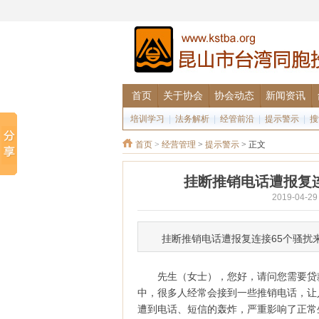
首页
关于协会
协会动态
新闻资讯
培训学习
|
法务解析
|
经管前沿
|
提示警示
|
搜
首页
>
经营管理
>
提示警示
> 正文
挂断推销电话遭报复连
2019-04
挂断推销电话遭报复连接65个骚扰
先生（女士），您好，请问您需要贷
中，很多人经常会接到一些推销电话，让
遭到电话、短信的轰炸，严重影响了正常