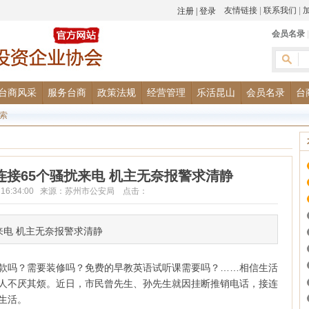
友情链接
|
联系我们
|
会员名录
台商风采
服务台商
政策法规
经营管理
乐活昆山
会员名录
台
索
接65个骚扰来电 机主无奈报警求清静
-29 16:34:00 来源：苏州市公安局 点击：
来电 机主无奈报警求清静
款吗？需要装修吗？免费的早教英语试听课需要吗？……相信生活
人不厌其烦。近日，市民曾先生、孙先生就因挂断推销电话，接连
生活。