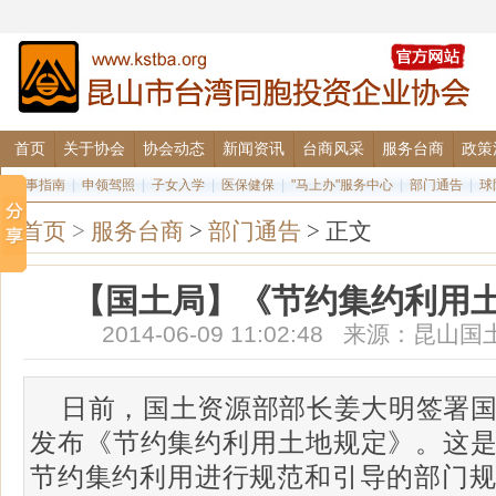
首页
关于协会
协会动态
新闻资讯
台商风采
服务台商
政策
办事指南
|
申领驾照
|
子女入学
|
医保健保
|
"马上办"服务中心
|
部门通告
|
球
首页
>
服务台商
>
部门通告
> 正文
【国土局】《节约集约利用
2014-06-09 11:02:48 来源：
日前，国土资源部部长姜大明签署国
发布《节约集约利用土地规定》。这
节约集约利用进行规范和引导的部门规