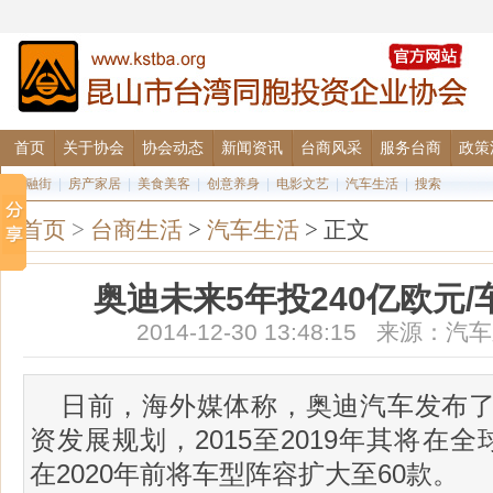
首页
关于协会
协会动态
新闻资讯
台商风采
服务台商
政策
金融街
|
房产家居
|
美食美客
|
创意养身
|
电影文艺
|
汽车生活
|
搜索
首页
>
台商生活
>
汽车生活
> 正文
奥迪未来5年投240亿欧元/
2014-12-30 13:48:15 来源
日前，海外媒体称，奥迪汽车发布
资发展规划，2015至2019年其将在全
在2020年前将车型阵容扩大至60款。