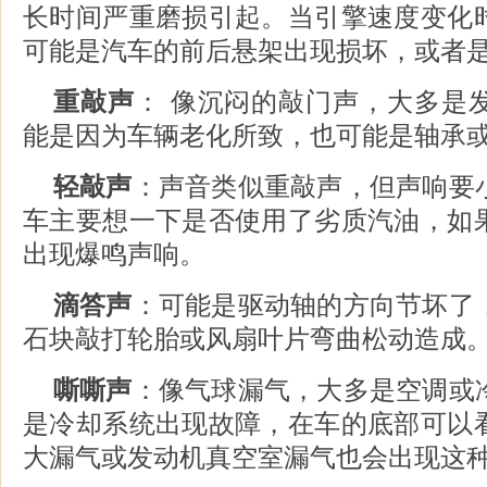
长时间严重磨损引起。当引擎速度变化
可能是汽车的前后悬架出现损坏，或者
重敲声
： 像沉闷的敲门声，大多是
能是因为车辆老化所致，也可能是轴承
轻敲声
：声音类似重敲声，但声响要
车主要想一下是否使用了劣质汽油，如
出现爆鸣声响。
滴答声
：可能是驱动轴的方向节坏了
石块敲打轮胎或风扇叶片弯曲松动造成
嘶嘶声
：像气球漏气，大多是空调或
是冷却系统出现故障，在车的底部可以
大漏气或发动机真空室漏气也会出现这