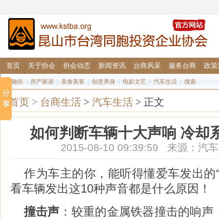
首页
关于协会
协会动态
新闻资讯
台商风采
服务台商
政策
金融街
|
房产家居
|
美食美客
|
创意养身
|
电影文艺
|
汽车生活
|
搜索
首页
>
台商生活
>
汽车生活
> 正文
如何判断车辆十大声响 冷却
2015-08-10 09:39:59 来源
作为车主的你，能听得懂爱车发出的“
看车辆发出这10种声音都是什么原因！
撞击声
：较重的金属铁器撞击的响声