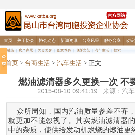
首页
关于协会
协会动态
新闻资讯
台商风采
服务台商
政策
金融街
|
房产家居
|
美食美客
|
创意养身
|
电影文艺
|
汽车生活
|
搜索
首页
>
台商生活
>
汽车生活
> 正文
燃油滤清器多久更换一次 不
2015-08-10 09:41:19 来源
众所周知，国内汽油质量参差不齐
就更加不能忽视了。其实燃油滤清器
中的杂质，使供给发动机燃烧的燃油更