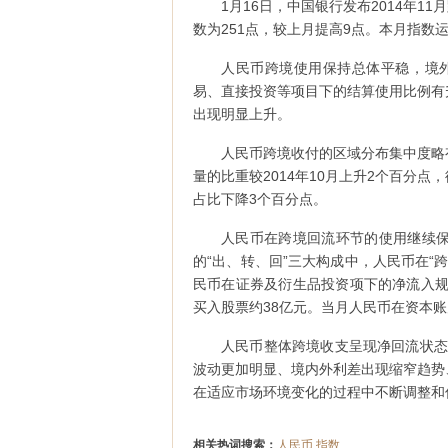
1月16日，中国银行发布2014年11
数为251点，较上月提高9点。本月指数
人民币跨境使用保持总体平稳，境外
易、直接投资等项目下的结算使用比例有
出现明显上升。
人民币跨境收付的区域分布集中度略
量的比重较2014年10月上升2个百分
占比下降3个百分点。
人民币在跨境回流环节的使用继续
的“出、转、回”三大构成中，人民币在“跨
民币在证券及衍生品投资项下的净流入规
买入股票约38亿元。当月人民币在资本
人民币整体跨境收支呈现净回流状态
波动更加明显、境内外利差出现缩窄趋势
在适应市场环境变化的过程中不断调整和
相关热词搜索：
人民币
指数