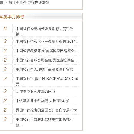
担当社会责任 中行连获殊荣
本类本月排行
6
中国银行经济增长恢复常态，货币政
策...
3
中国银行荣获《亚洲金融》杂志“2014...
2
中国银行积极开展“首届国家网络安全...
2
中国银行全球公司金融 为企业提供全...
2
中国银行个人理财产品融资便利贷款
2
中国银行“汇聚宝HJBAQKFAUDA7D-澳
元...
2
两岸要克服分歧勠力同心
2
中银基金迎十年华诞 力推“薪钱包”
2
昆山中行推出的全国首张台商专属IC卡
2
中国银行与西联汇款联手推出跨境汇
款...