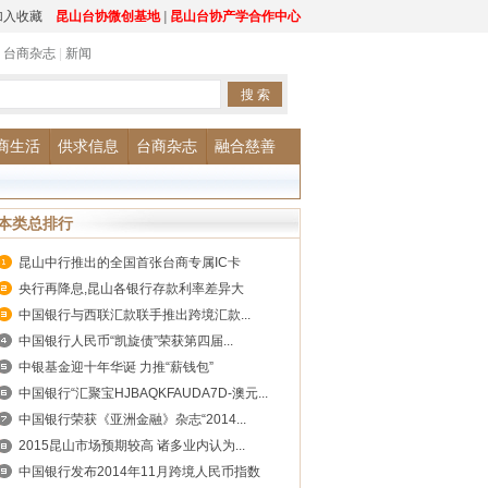
加入收藏
昆山台协微创基地
|
昆山台协产学合作中心
|
台商杂志
|
新闻
商生活
供求信息
台商杂志
融合慈善
本类总排行
昆山中行推出的全国首张台商专属IC卡
央行再降息,昆山各银行存款利率差异大
中国银行与西联汇款联手推出跨境汇款...
中国银行人民币“凯旋债”荣获第四届...
中银基金迎十年华诞 力推“薪钱包”
中国银行“汇聚宝HJBAQKFAUDA7D-澳元...
中国银行荣获《亚洲金融》杂志“2014...
2015昆山市场预期较高 诸多业内认为...
中国银行发布2014年11月跨境人民币指数