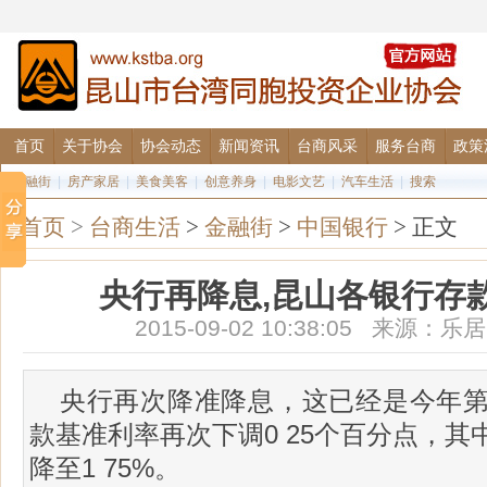
首页
关于协会
协会动态
新闻资讯
台商风采
服务台商
政策
金融街
|
房产家居
|
美食美客
|
创意养身
|
电影文艺
|
汽车生活
|
搜索
首页
>
台商生活
>
金融街
>
中国银行
> 正文
央行再降息,昆山各银行存
2015-09-02 10:38:05 来源
央行再次降准降息，这已经是今年
款基准利率再次下调0 25个百分点，
降至1 75%。