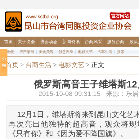
首页
关于协会
协会动态
新闻资讯
台商风采
服务台商
政策
金融街
|
房产家居
|
美食美客
|
创意养身
|
电影文艺
|
汽车生活
|
搜索
首页
>
台商生活
>
电影文艺
> 正文
俄罗斯高音王子维塔斯1
2015-10-08 09:31:15 来源
12月1日，维塔斯将来到昆山文化艺
再次亮出他独特的超高音，观众将现
《只有你》和《因为爱不降国旗》。