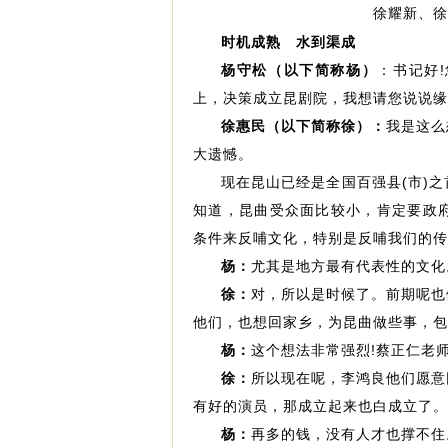
徐耀新、徐
时机成熟 水到渠成
杨守松（以下简称杨）
：书记好
上，决策成立昆剧院，我想请您说说缘
徐惠民（以下简称徐）：
我是这么
大遗憾。
现在昆山已经是全国百强县(市)
知道，昆曲受众面比较小，肯定要政
条件来反哺文化，特别是反哺我们的传
杨：
尤其是地方最有代表性的文化
徐：
对，所以是时候了。前期呢也
他们，也想回家乡，为昆曲做些事，包
杨：
这个想法非常强烈!蔡正仁老
徐：
所以现在呢，李鸿良他们愿意
有好的演员，那成立起来也白成立了。
杨：
再多的钱，没有人才也撑不住