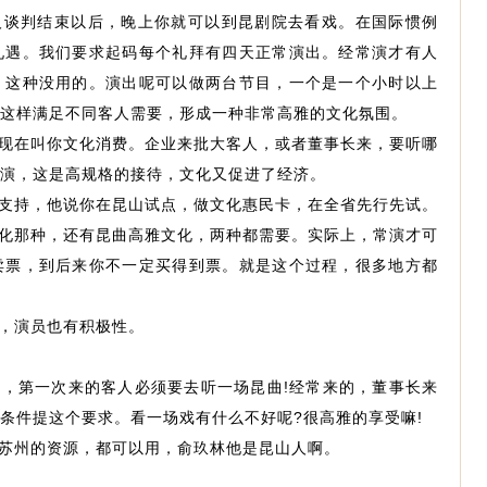
人谈判结束以后，晚上你就可以到昆剧院去看戏。在国际惯例
礼遇。我们要求起码每个礼拜有四天正常演出。经常演才有人
，这种没用的。演出呢可以做两台节目，一个是一个小时以上
这样满足不同客人需要，形成一种非常高雅的文化氛围。
现在叫你文化消费。企业来批大客人，或者董事长来，要听哪
演，这是高规格的接待，文化又促进了经济。
支持，他说你在昆山试点，做文化惠民卡，在全省先行先试。
化那种，还有昆曲高雅文化，两种都需要。实际上，常演才可
卖票，到后来你不一定买得到票。就是这个过程，很多地方都
，演员也有积极性。
，第一次来的客人必须要去听一场昆曲!经常来的，董事长来
条件提这个要求。看一场戏有什么不好呢?很高雅的享受嘛!
苏州的资源，都可以用，俞玖林他是昆山人啊。