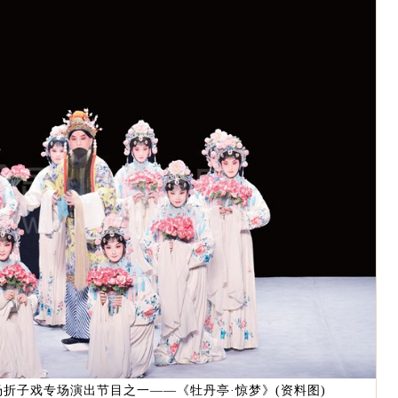
折子戏专场演出节目之一——《牡丹亭·惊梦》(资料图)