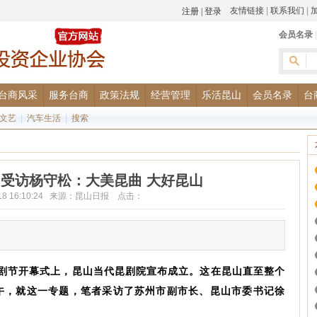
友情链接
|
联系我们
|
会员名录
台商风采
服务台商
政策法规
经营管理
乐活昆山
会员名录
台
文艺
|
汽车生活
|
搜索
受访杨守松：大美昆曲 大好昆山
2-18 16:10:24 来源：昆山日报 点击：
届昆剧节开幕式上，昆山当代昆剧院宣布成立。这在昆山直至整个
午，就这一专题，笔者采访了苏州市副市长、昆山市委书记徐