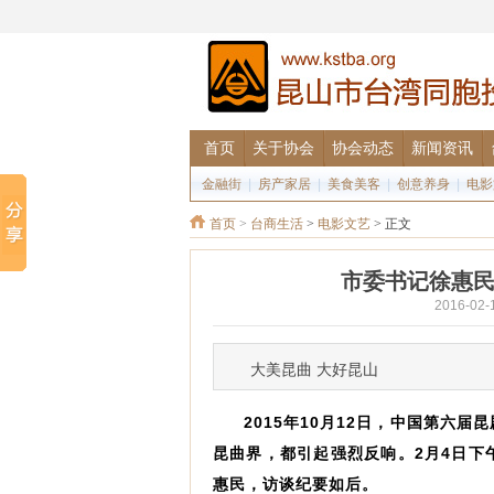
首页
关于协会
协会动态
新闻资讯
金融街
|
房产家居
|
美食美客
|
创意养身
|
电影
首页
>
台商生活
>
电影文艺
> 正文
市委书记徐惠民
2016-0
大美昆曲 大好昆山
2015年10月12日，中国第六
昆曲界，都引起强烈反响。2月4日下
惠民，访谈纪要如后。