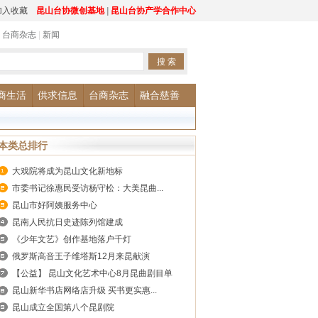
加入收藏
昆山台协微创基地
|
昆山台协产学合作中心
|
台商杂志
|
新闻
商生活
供求信息
台商杂志
融合慈善
本类总排行
大戏院将成为昆山文化新地标
市委书记徐惠民受访杨守松：大美昆曲...
昆山市好阿姨服务中心
昆南人民抗日史迹陈列馆建成
《少年文艺》创作基地落户千灯
俄罗斯高音王子维塔斯12月来昆献演
【公益】 昆山文化艺术中心8月昆曲剧目单
昆山新华书店网络店升级 买书更实惠...
昆山成立全国第八个昆剧院