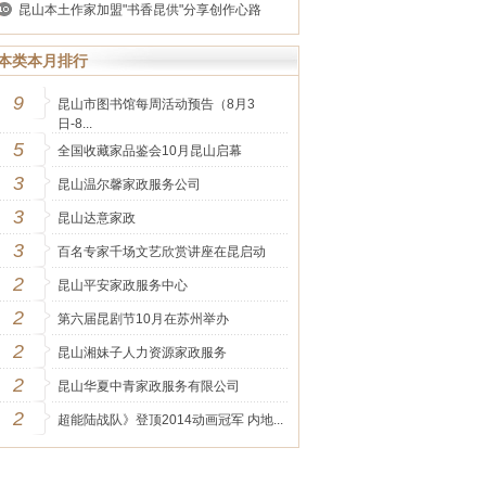
昆山本土作家加盟"书香昆供"分享创作心路
本类本月排行
9
昆山市图书馆每周活动预告（8月3
日-8...
5
全国收藏家品鉴会10月昆山启幕
3
昆山温尔馨家政服务公司
3
昆山达意家政
3
百名专家千场文艺欣赏讲座在昆启动
2
昆山平安家政服务中心
2
第六届昆剧节10月在苏州举办
2
昆山湘妹子人力资源家政服务
2
昆山华夏中青家政服务有限公司
2
超能陆战队》登顶2014动画冠军 内地...