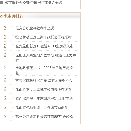
楼市限外令松绑 中国房产或进入全球...
本类本月排行
3
住房公积金存款利率上调
3
徐公桥动迁房三期市政配套工程招标
2
金九昆山新房13盘近4000套房源入市 ...
2
昆山进入商业地产竞争期 机遇与压力并
存
2
土地政策蓝皮书：2015年房地产调控
基...
2
首套房或免征房产税 二套房税率不会...
2
昆山样本：三线城市楼市去库存调查
2
克而瑞周报：年末翘尾已定 土地市场...
2
昆山特色商业街，引领城市新商圈
2
苏州公积金新政最高可贷88万 轻轻松...