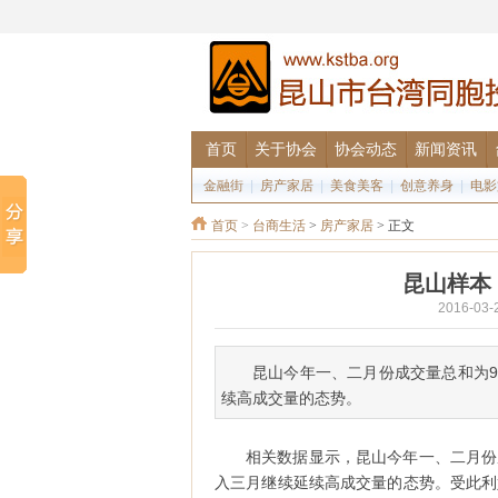
首页
关于协会
协会动态
新闻资讯
金融街
|
房产家居
|
美食美客
|
创意养身
|
电影
首页
>
台商生活
>
房产家居
> 正文
昆山样本
2016-0
昆山今年一、二月份成交量总和为9
续高成交量的态势。
相关数据显示，昆山今年一、二月份成
入三月继续延续高成交量的态势。受此利