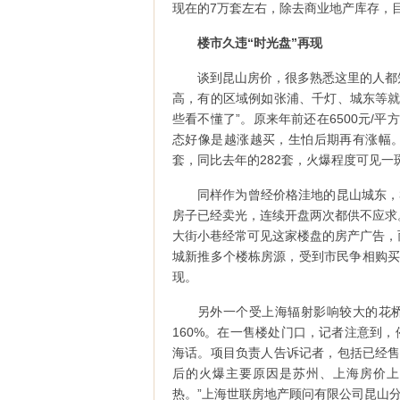
现在的7万套左右，除去商业地产库存，
楼市久违“时光盘”再现
谈到昆山房价，很多熟悉这里的人都
高，有的区域例如张浦、千灯、城东等就
些看不懂了”。原来年前还在6500元/
态好像是越涨越买，生怕后期再有涨幅。
套，同比去年的282套，火爆程度可见一
同样作为曾经价格洼地的昆山城东，
房子已经卖光，连续开盘两次都供不应求
大街小巷经常可见这家楼盘的房产广告，
城新推多个楼栋房源，受到市民争相购买
现。
另外一个受上海辐射影响较大的花桥
160%。在一售楼处门口，记者注意到
海话。项目负责人告诉记者，包括已经售
后的火爆主要原因是苏州、上海房价上
热。”上海世联房地产顾问有限公司昆山