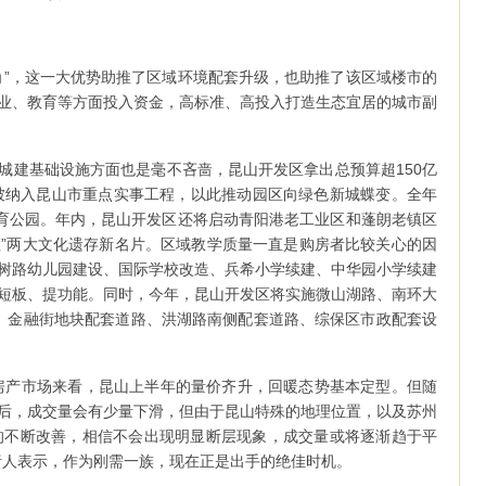
角”，这一大优势助推了区域环境配套升级，也助推了该区域楼市的
业、教育等方面投入资金，高标准、高投入打造生态宜居的城市副
城建基础设施方面也是毫不吝啬，昆山开发区拿出总预算超150亿
项被纳入昆山市重点实事工程，以此推动园区向绿色新城蝶变。全年
体育公园。年内，昆山开发区还将启动青阳港老工业区和蓬朗老镇区
居住”两大文化遗存新名片。区域教学质量一直是购房者比较关心的因
树路幼儿园建设、国际学校改造、兵希小学续建、中华园小学续建
短板、提功能。同时，今年，昆山开发区将实施微山湖路、南环大
、金融街地块配套道路、洪湖路南侧配套道路、综保区市政配套设
房产市场来看，昆山上半年的量价齐升，回暖态势基本定型。但随
后，成交量会有少量下滑，但由于昆山特殊的地理位置，以及苏州
的不断改善，相信不会出现明显断层现象，成交量或将逐渐趋于平
责人表示，作为刚需一族，现在正是出手的绝佳时机。