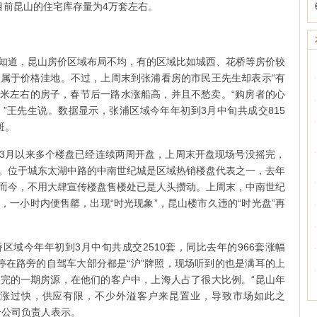
目前昆山的住宅库存量为4万套左右。
知道，昆山房价区域布局不均，有的区域比如城西、花桥等房价较
属于价格洼地。不过，上周末到张浦看房的市民王先生却表示“有
平方米左右的房子，春节后一路水涨船高，并且不愁卖。“购房者的心
”王先生说。数据显示，张浦区域今年年初到3月中旬共成交815
斑。
3月以来多个楼盘已经连续两周开盘，上周末开盘现场号没摇完，
。位于城东太湖中路的中南世纪城是区域热销楼盘代表之一，去年
而今，不用大肆宣传楼盘售楼处已是人头攒动。上周末，中南世纪
，一小时内便售罄，出现“时光现象”，昆山楼市久违的“时光盘”再
区域今年年初到3月中旬共成交2510套，同比去年的966套涨幅
，停在路旁的自驾车大部分都是“沪”牌照，现场听到的也是满耳的上
完的一期房源，在他们的客户中，上海人占了很大比例。“昆山年
涨过快，供应有限，不少外溢客户来昆置业，导致市场如此之
分公司负责人表示。