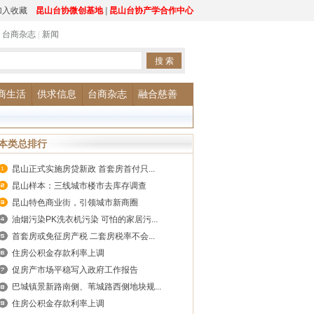
加入收藏
昆山台协微创基地
|
昆山台协产学合作中心
|
台商杂志
|
新闻
商生活
供求信息
台商杂志
融合慈善
本类总排行
昆山正式实施房贷新政 首套房首付只...
昆山样本：三线城市楼市去库存调查
昆山特色商业街，引领城市新商圈
油烟污染PK洗衣机污染 可怕的家居污...
首套房或免征房产税 二套房税率不会...
住房公积金存款利率上调
促房产市场平稳写入政府工作报告
巴城镇景新路南侧、苇城路西侧地块规...
住房公积金存款利率上调