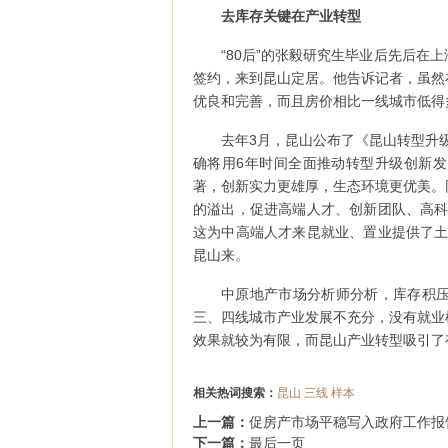
去库存关键在产业转型
“80后”的张毅研究生毕业后先后
签约，来到昆山定居。他告诉记者，虽然
优良和完善，而且房价相比一线城市低得
去年3月，昆山公布了《昆山转型升级创
确将用6年时间全面推动转型升级创新
著，创新实力更雄厚，生态环境更优美。
的溢出，促进高端人才、创新团队、高科
这为中高端人才来昆就业、置业提供了土
昆山来。
中原地产市场分析师分析，库存积
三、四线城市产业发展不充分，没有就业
效果就较为有限，而昆山产业转型吸引了
相关热词搜索：
昆山
三线
样本
上一篇：
促房产市场平稳写入政府工作报
下一篇：
最后一页