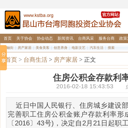
首页
关于协会
协会动态
新闻资讯
台商风采
服务台商
政策
金融街
|
房产家居
|
美食美客
|
创意养身
|
电影文艺
|
汽车生活
|
搜索
首页
>
台商生活
>
房产家居
> 正文
住房公积金存款利
2016-02-18 15:43:5
近日中国人民银行、住房城乡建设
完善职工住房公积金账户存款利率形
〔2016〕43号)，决定自2月21日起