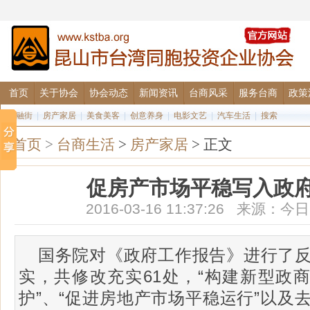
首页
关于协会
协会动态
新闻资讯
台商风采
服务台商
政策
金融街
|
房产家居
|
美食美客
|
创意养身
|
电影文艺
|
汽车生活
|
搜索
首页
>
台商生活
>
房产家居
> 正文
促房产市场平稳写入政
2016-03-16 11:37:26 来源
国务院对《政府工作报告》进行了
实，共修改充实61处，“构建新型政商
护”、“促进房地产市场平稳运行”以及