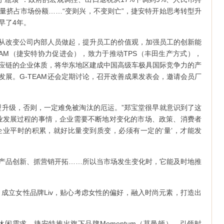
量挤占市场份额……“变则兴，不变则亡”，捷安特开始思考转型升
早了4年。
从改变公司内部人员做起，提升员工的价值观，加强员工的创新能
TEAM（捷安特协力促进会），致力于推动TPS（丰田生产方式），
应链的企业体质，将华东地区建成中国高级车极具国际竞争力的产
发展。G-TEAM还会定期讨论，召开改善成果发表会，邀请会员厂
型升级，否则，一定难免被淘汰的厄运。”郑宝堂很早就意识到了这
业发展过程的事情，企业需要不断地对变化的市场、政策、消费者
业平时的积累，就好比量变到质变，必须有一定的‘量’，才能发
产品创新、抓营销开拓……所以当市场发生变化时，它能及时地推
，成立女性品牌Liv，贴心考虑女性的偏好，融入时尚元素，打造出
休闲需求，捷安特推出旗下品牌Momentum（莫曼顿），引领时