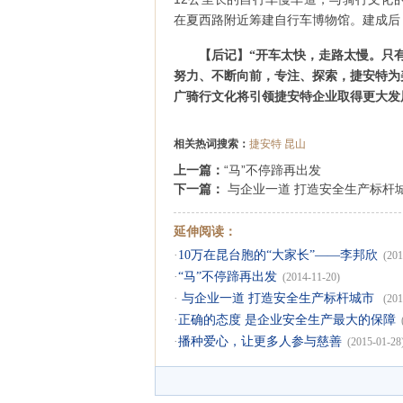
在夏西路附近筹建自行车博物馆。建成后
【后记】
“开车太快，走路太慢。只
努力、不断向前，专注、探索，捷安特为
广骑行文化将引领捷安特企业取得更大发
相关热词搜索：
捷安特
昆山
上一篇：
“马”不停蹄再出发
下一篇：
与企业一道 打造安全生产标杆
延伸阅读：
·
10万在昆台胞的“大家长”——李邦欣
(201
·
“马”不停蹄再出发
(2014-11-20)
·
与企业一道 打造安全生产标杆城市
(201
·
正确的态度 是企业安全生产最大的保障
·
播种爱心，让更多人参与慈善
(2015-01-28