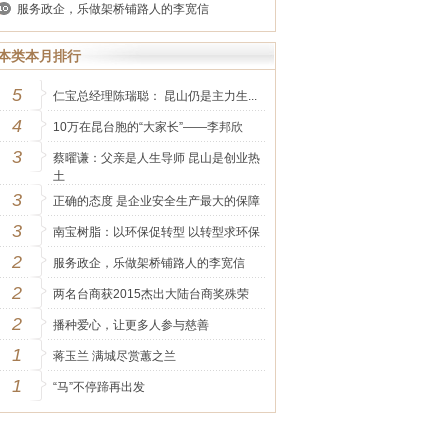
服务政企，乐做架桥铺路人的李宽信
本类本月排行
5
仁宝总经理陈瑞聪： 昆山仍是主力生...
4
10万在昆台胞的“大家长”——李邦欣
3
蔡曜谦：父亲是人生导师 昆山是创业热
土
3
正确的态度 是企业安全生产最大的保障
3
南宝树脂：以环保促转型 以转型求环保
2
服务政企，乐做架桥铺路人的李宽信
2
两名台商获2015杰出大陆台商奖殊荣
2
播种爱心，让更多人参与慈善
1
蒋玉兰 满城尽赏蕙之兰
1
“马”不停蹄再出发