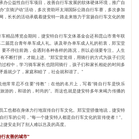
承办公益性自行车项目，改善自行车发展的软体硬体环境，推广自
办“京骑沪动”活动，多次资助环太湖国际公路自行车赛，多次参加
网，长长的活动承载着捷安特一路走来致力于宣扬自行车文化的努
自行车精品博览会期间，捷安特自行车文体基金会还和昆山市青年联
第二届昆台青年单车成人礼。谈及举办单车成人礼的初衷，郑宝堂
，要不停往前跑，会遇到各种各样的路况，所以必须要专注。人生
有不断打拼，才能上进。”郑宝堂觉得，用骑行的方式为孩子们完
的过程中，学习骑车家长也陪同骑行，孩子们和家长相处的时间多
矛盾就少了，家庭和睦了，社会就和谐了。”
他常常忍不住要“传教”：在他的名片上，写着“骑自行车是快乐
旅游的，和谐的，时尚的”。而这也就是捷安特多年来竭力传播的
员工也都在身体力行地宣传自行车文化。郑宝堂骄傲地说，捷安特
自行车的公司，“每一个捷安特人都是自行车文化的宣传使者！”。
让捷安走到了别人难以岂及的高度。
骑行友善的城市”