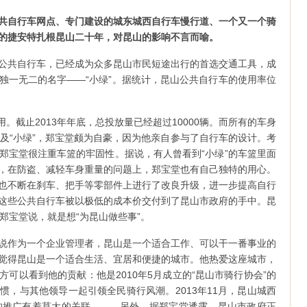
共自行车网点、专门建设的城东城西自行车慢行道、一个又一个骑
的捷安特扎根昆山二十年，对昆山的影响不言而喻。
公共自行车，已经成为众多昆山市民短途出行的首选交通工具，成
独一无二的名字——“小绿”。据统计，昆山公共自行车的使用率位
用。截止2013年年底，总投放量已经超过10000辆。而所有的车身
。提及“小绿”，郑宝堂颇为自豪，因为他亲自参与了自行车的设计。考
郑宝堂很注重车篮的牢固性。据说，有人曾看到“小绿”的车篮里面
，在防盗、减轻车身重量的问题上，郑宝堂也有自己独特的用心。
也不断在刹车、把手等零部件上进行了改良升级，进一步提高自行
这些公共自行车被以极低的成本价交付到了昆山市政府的手中。昆
郑宝堂说，就是想“为昆山做些事”。
说作为一个企业管理者，昆山是一个适合工作、可以干一番事业的
觉得昆山是一个适合生活、宜居和便捷的城市。他热爱这座城市，
可以看到他的贡献：他是2010年5月成立的“昆山市骑行协会”的
惯，与其他领导一起引领全民骑行风潮。2013年11月，昆山城西
的推广有着莫大的关联……。另外，据郑宝堂透露，昆山市政府正