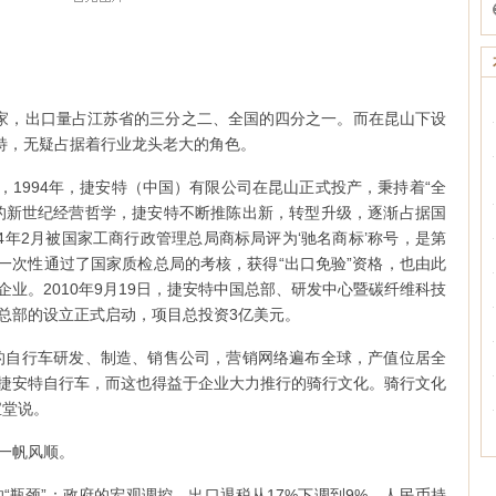
多家，出口量占江苏省的三分之二、全国的四分之一。而在昆山下设
安特，无疑占据着行业龙头老大的角色。
山，1994年，捷安特（中国）有限公司在昆山正式投产，秉持着“全
的新世纪经营哲学，捷安特不断推陈出新，转型升级，逐渐占据国
4年2月被国家工商行政管理总局商标局评为‘驰名商标’称号，是第
特一次性通过了国家质检总局的考核，获得“出口免验”资格，也由此
业。2010年9月19日，捷安特中国总部、研发中心暨碳纤维科技
总部的设立正式启动，项目总投资3亿美元。
的自行车研发、制造、销售公司，营销网络遍布全球，产值位居全
捷安特自行车，而这也得益于企业大力推行的骑行文化。骑行文化
宝堂说。
一帆风顺。
的“瓶颈”：政府的宏观调控、出口退税从17%下调到9%、人民币持