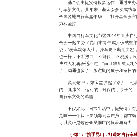
基金会由捷安特拨款运作，通过主办
行车新文化。几年来，基金会多次成功举
全国各地自行车嘉年华……打开基金会官
力和坚持。
中国自行车文化节暨2014年亚洲
合会一起主办了昆山市青年成人仪式暨
说，“骑车就像人生。骑车要不断用力蹬
也一样，不断努力、不能停、路漫漫，只
成成人礼再合适不过。“而且准备成人礼
了，沟通也多了，叛逆期的孩子和家长的
说到这里，郑宝堂发起了名片，他说
的，健康的，运动的，环保的，亲子的，
自行车文化的精髓。
不仅如此，日常生活中，捷安特所有
是唯一一个从上层领导到基层员工都在骑
可以说正是这份全员推广的执着与努力，
“小绿”：“携手昆山，打造对自行车