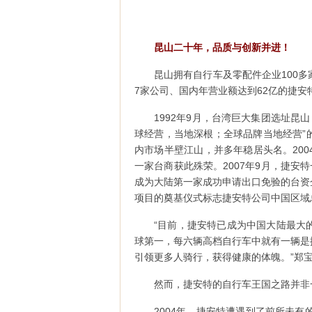
昆山二十年，品质与创新并进！
昆山拥有自行车及零配件企业100
7家公司、国内年营业额达到62亿的捷
1992年9月，台湾巨大集团选址昆
球经营，当地深根；全球品牌当地经营”
内市场半壁江山，并多年稳居头名。200
一家台商获此殊荣。2007年9月，捷安
成为大陆第一家成功申请出口免验的台资企
项目的奠基仪式标志捷安特公司中国区域
“目前，捷安特已成为中国大陆最大
球第一，每六辆高档自行车中就有一辆是
引领更多人骑行，获得健康的体魄。”郑
然而，捷安特的自行车王国之路并非
2004年，捷安特遭遇到了前所未有