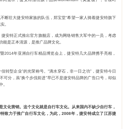
g等也不断壮大捷安特家族的队伍，郑宝堂“希望一家人骑着捷安特旗下
现实。
候，捷安特正式推出官方旗舰店，成为网络销售大军中的一员，考虑
功能是正本清源，是推广品牌文化。
暨2014年亚洲自行车精品博览会上，捷安特几大品牌携手亮相，
十佳转型企业”的光荣称号。“滴水穿石，非一日之功”，捷安特今日
不可分，虽“换个步伐前进”早已不是捷安特品牌的广告口号，却似
中。
是文化营销。这个文化就是自行车文化。从来国内不缺少自行车，
特致力于推广自行车文化，为此，2008年，捷安特成立了江苏捷