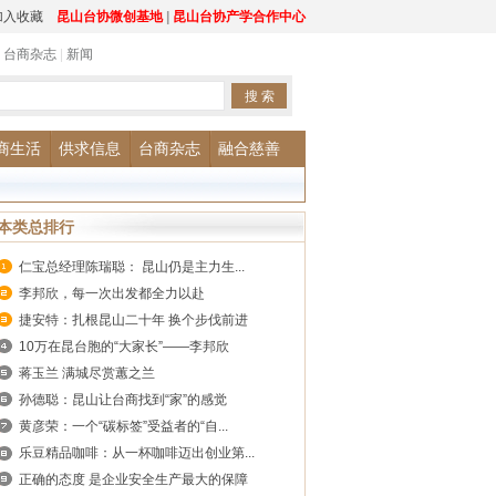
加入收藏
昆山台协微创基地
|
昆山台协产学合作中心
|
台商杂志
|
新闻
商生活
供求信息
台商杂志
融合慈善
本类总排行
仁宝总经理陈瑞聪： 昆山仍是主力生...
李邦欣，每一次出发都全力以赴
捷安特：扎根昆山二十年 换个步伐前进
10万在昆台胞的“大家长”——李邦欣
蒋玉兰 满城尽赏蕙之兰
孙德聪：昆山让台商找到“家”的感觉
黄彦荣：一个“碳标签”受益者的“自...
乐豆精品咖啡：从一杯咖啡迈出创业第...
正确的态度 是企业安全生产最大的保障