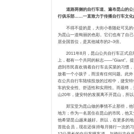
道路两侧的自行车道、遍布昆山的公
行俱乐部……一直致力于传播自行车文化
不得不提的是，大街小巷随处可见的
为昆山一道绚丽的色彩。它们也有了自己
居全国首位，是其他城市的2~3倍。
2011年8月，昆山公共自行车正式启
上，都有一个共同的标志——“Giant”
虑到市民喜欢骑着自行车去买菜的习惯，
放着一个小孩子，而没有任何问题。此外
在公共自行车陆续投放的过程中，捷安特
车的安全性、舒适性和实用性。而最终，
山20年，捷安特的发展离不开昆山，所以
郑宝堂为昆山做的事情不止那些，他
地方；作为一名居住在昆山的市民，他又
他希望昆山越来越好。所以，在更多的地方
首批会员，现在还保持每月骑行一次的习
12公里长的自行车慢车道，与骑行文化