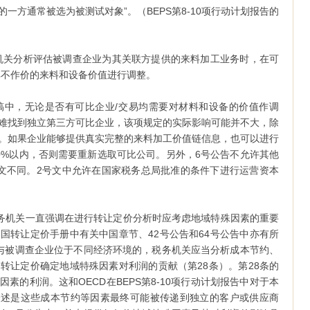
一方通常被选为被测试对象”。（BEPS第8-10项行动计划报告的
机关分析评估被调查企业为其关联方提供的来料加工业务时，在可
其不作价的来料和设备价值进行调整。
稿中，无论是否有可比企业/交易均需要对材料和设备的价值作调
难找到独立第三方可比企业，该项规定的实际影响可能并不大，除
。如果企业能够提供真实完整的来料加工价值链信息，也可以进行
0%以内，否则需要重新选取可比公司。另外，6号公告不允许其他
文不同。2号文中允许在国家税务总局批准的条件下进行运营资本
务机关一直强调在进行转让定价分析时应考虑地域特殊因素的重要
国转让定价手册中有关中国章节、42号公告和64号公告中亦有所
与被调查企业位于不同经济环境的，税务机关应当分析成本节约、
转让定价确定地域特殊因素对利润的贡献（第28条）。第28条的
素的利润。这和OECD在BEPS第8-10项行动计划报告中对于本
表述是这些成本节约等因素最终可能被传递到独立的客户或供应商