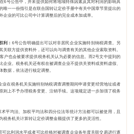
在6号公告中，并未提供如何将地域特殊因素及其对利润的影响具
的唯一一份指引是在联合国转让定价手册中有关中国章节里提出的
外企业的可比公司中计算调整后的完全成本加成率。
权利：
6号公告明确提出可以对非居民企业实施特别纳税调查。另
其关联方提供资料外，还可以向与调查有关的其他企业索取资料。
客户也会被要求提供税务机关认为必要的信息。而2号文中提到的
比企业。税务机关还有权在被调查企业不提供关资料或资料虚假、
体数据，依法进行核定调整。
企业在税务机关实施特别纳税调查调整期间申请变更经营地址或者
原则上不予办理税务变更、注销手续。这项规定进一步加强了税务
算术平均法、加权平均法和四分位法等统计方法都可以被使用，且
为税务机关计算转让定价调整金额提供了更多的灵活性。
照可比利润水平或者可比价格对被调查企业各年度关联交易进行逐