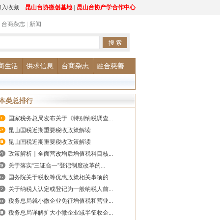
加入收藏
昆山台协微创基地
|
昆山台协产学合作中心
|
台商杂志
|
新闻
商生活
供求信息
台商杂志
融合慈善
本类总排行
国家税务总局发布关于《特别纳税调查...
昆山国税近期重要税收政策解读
昆山国税近期重要税收政策解读
政策解析｜全面营改增后增值税科目核...
关于落实“三证合一”登记制度改革的...
国务院关于税收等优惠政策相关事项的...
关于纳税人认定或登记为一般纳税人前...
税务总局就小微企业免征增值税和营业...
税务总局详解扩大小微企业减半征收企...