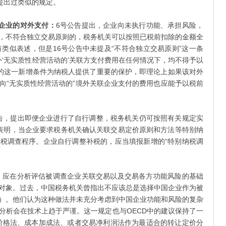
提出过类似的规定。
企业的对外支付：
6号公告提出，企业向未执行功能、承担风险，
，不符合独立交易原则的，税务机关可以按照已税前扣除的金额全
有类似表述，但是16号公告中未提及“不符合独立交易原则”这一条
外‘无实质性经营活动的’关联方支付费用在任何情况下，均不得予以
则”的这一新增条件为纳税人提供了重要的保护，即理论上如果该对外
向“无实质性经营活动的”境外关联企业支付的费用也应能予以税前
公告，提出即便企业进行了自行调整，税务机关仍可按照有关规定实
表明，当企业要求税务机关确认关联交易定价原则和方法等特别纳
税调查程序。企业自行调整补税的，应当填报新增的“特别纳税调
，应在分析评估被调查企业关联交易以及交易各方功能风险的基础
对象。过去，中国税务机关曾指出不应该总是选择中国企业作为被
）。他们认为这种做法并未充分考虑到中国企业功能和风险的复杂
分析会在技术上趋于严谨。这一规定也与OECD中的建议保持了一
价格法、成本加成法、或者交易净利润法作为最适合的转让定价分