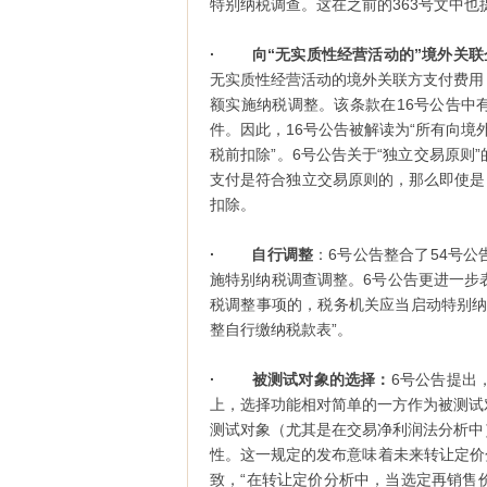
特别纳税调查。这在之前的363号文中也
· 向“无实质性经营活动的”境外关联
无实质性经营活动的境外关联方支付费用
额实施纳税调整。该条款在16号公告中
件。因此，16号公告被解读为“所有向境
税前扣除”。6号公告关于“独立交易原
支付是符合独立交易原则的，那么即使是
扣除。
· 自行调整
：6号公告整合了54号
施特别纳税调查调整。6号公告更进一步
税调整事项的，税务机关应当启动特别纳
整自行缴纳税款表”。
· 被测试对象的选择：
6号公告提出
上，选择功能相对简单的一方作为被测试
测试对象（尤其是在交易净利润法分析中
性。这一规定的发布意味着未来转让定价
致，“在转让定价分析中，当选定再销售