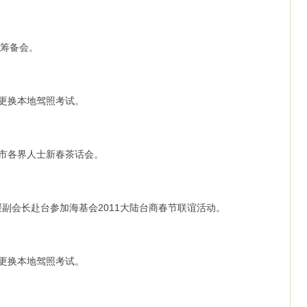
酒筹备会。
照更换本地驾照考试。
全市各界人士新春茶话会。
和媛副会长赴台参加海基会2011大陆台商春节联谊活动。
照更换本地驾照考试。