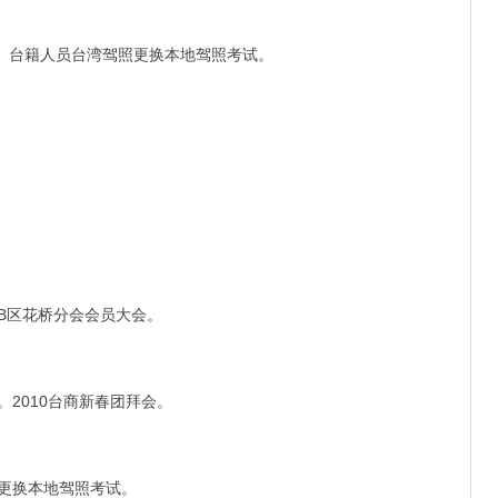
尾牙。台籍人员台湾驾照更换本地驾照考试。
。
。B区花桥分会会员大会。
。2010台商新春团拜会。
照更换本地驾照考试。