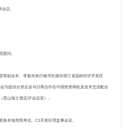
监事会议。
老院慰问。
、黄彦荣副会长、李坜光执行秘书长接待浙江省温岭经济开发区
员会为提供台资企业与日商合作在中国投资商机及技术交流配合
（昆山瑞士酒店2F会议室）。
驾照更换本地驾照考试。C1开发区理监事会议。