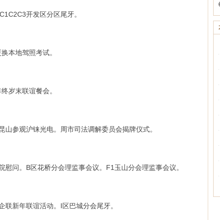
C1C2C3开发区分区尾牙。
照更换本地驾照考试。
生年终岁末联谊餐会。
统赴昆山参观沪铼光电。周市司法调解委员会揭牌仪式。
敬老院慰问。B区花桥分会理监事会议。F1玉山分会理监事会议。
台企联新年联谊活动。I区巴城分会尾牙。