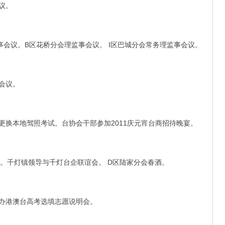
会议。
监事会议。B区花桥分会理监事会议。 I区巴城分会常务理监事会议。
长会议。
驾照更换本地驾照考试。台协会干部参加2011庆元宵台商招待晚宴。
春酒。千灯镇领导与千灯台企联谊会。 D区陆家分会春酒。
苑举办港澳台高考选填志愿说明会。