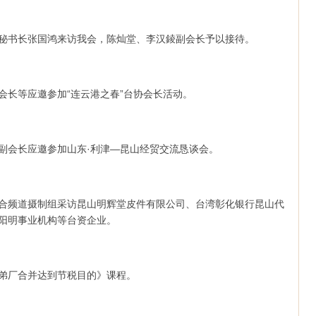
协会秘书长张国鸿来访我会，陈灿堂、李汉錂副会长予以接待。
副会长等应邀参加“连云港之春”台协会长活动。
堂等副会长应邀参加山东·利津—昆山经贸交流恳谈会。
闻综合频道摄制组采访昆山明辉堂皮件有限公司、台湾彰化银行昆山代
阳明事业机构等台资企业。
用兄弟厂合并达到节税目的》课程。