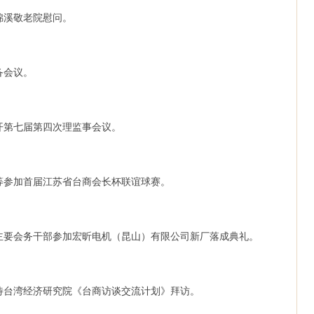
赴锦溪敬老院慰问。
筹备会议。
店召开第七届第四次理监事会议。
会长等参加首届江苏省台商会长杯联谊球赛。
等协会主要会务干部参加宏昕电机（昆山）有限公司新厂落成典礼。
等接待台湾经济研究院《台商访谈交流计划》拜访。