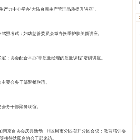
合中国生产力中心举办“大陆台商生产管理品质提升讲座”。
台商换驾照考试；妇幼慈善委员会举办换季护肤美颜讲座。
领导联谊；协会配合举办“非质量经理的质量课程”培训讲座。
请协会主要会务干部聚餐联谊。
主要会务干部聚餐联谊。
长等参加南京台协会庆典活动；H区周市分区召开分区会议；教育培训委
长等接待沈阳台协会干部来访。