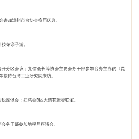
表我会参加漳州市台协会换届庆典。
海科技馆亲子游。
二分区召开分区会议；宽信会长等协会主要会务干部参加台办主办的《昆
等接待台湾工业研究院来访。
举办国税座谈会；妇慈会B区大清花聚餐联谊。
干事等会务干部参加地税局座谈会。