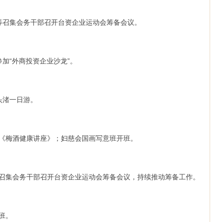
会长等召集会务干部召开台资企业运动会筹备会议。
部参加“外商投资企业沙龙”。
鼋头渚一日游。
举办《梅酒健康讲座》；妇慈会国画写意班开班。
会长等召集会务干部召开台资企业运动会筹备会议，持续推动筹备工作。
开班。