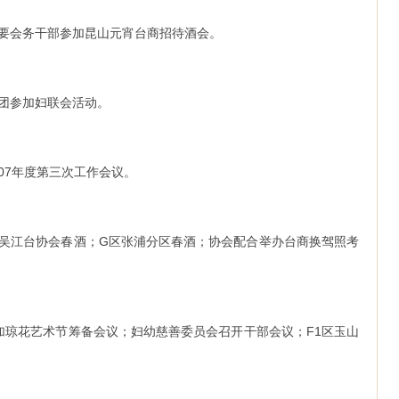
会主要会务干部参加昆山元宵台商招待酒会。
合唱团参加妇联会活动。
开07年度第三次工作会议。
等参加吴江台协会春酒；G区张浦分区春酒；协会配合举办台商换驾照考
等参加琼花艺术节筹备会议；妇幼慈善委员会召开干部会议；F1区玉山